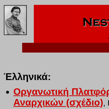
Έλληνικά
:
Οργανωτική Πλατφόρ
Αναρχικών (σχέδιο)
,