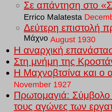
Σε απάντηση στο «Σ
Errico
Malatesta
Decemb
Δεύτερη επιστολή π
Μάχνο
August
19
30
Η αναρχική επανάστα
Στη μνήμη της Κροστά
Η Μαχνοβτσίνα και ο α
November 1927
Πρωτομαγιά: Σύμβολο 
τους αγώνες των εργα