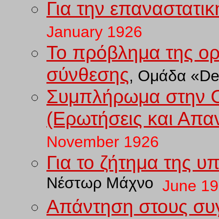
Για την επαναστατικ
January
192
6
Το πρόβλημα της ορ
σύνθεσης
, Ομάδα «De
Συμπλήρωμα στην 
(Ερωτήσεις και Απαν
November
192
6
Για το ζήτημα της 
Νέστωρ Μάχνο
June 1
Απάντηση στους συ