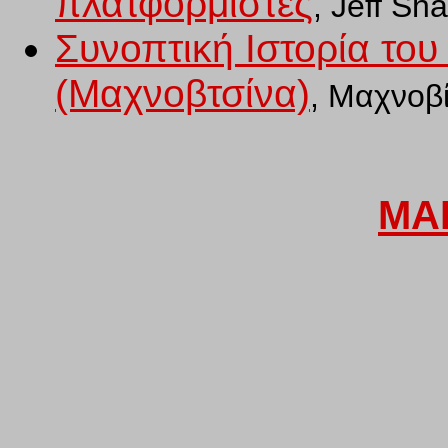
πλατφορμιστές
, Jeff Sha
Συνοπτική Ιστορία του
(Μαχνοβτσίνα)
,
Μαχνοβί
MA