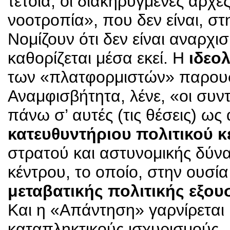
τέτοια, οι διακηρυγμένες αρχές 
νοοτροπία», που δεν είναι, στ
Νομίζουν ότι δεν είναι αναρχ
καθορίζεται μέσα εκεί. Η
ιδεο
των «πλατφορμιστών» παρουσιά
Αναμφισβήτητα, λένε, «οι συν
πάνω σ’ αυτές (τις θέσεις) ως
κατευθυντήριου πολιτικού κ
στρατού και αστυνομικής δύνα
κέντρου, το οποίο, στην ουσία
μεταβατικής πολιτικής εξου
Και η «Απάντηση» γαρνίρεται
καταπληκτικούς ισχυρισμούς.