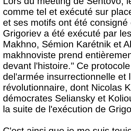
Lors du meeting de Sentovo, le 
comme tel et exécuté sur plac
et ses motifs ont été consign
Grigoriev a été exécuté par l
Makhno, Sémion Karétnik et 
makhnoviste prend entièrement 
devant l'histoire." Ce protoco
del'armée insurrectionnelle et 
révolutionnaire, dont Nicolas 
démocrates Seliansky et Kolio
la suite de l'exécution de Grig
C'est ainsi que je me suis tou