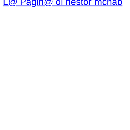
L@ Pagin@ di nestor mcnab