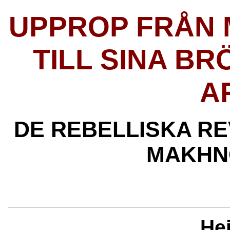
UPPROP FRÅN
TILL SINA B
A
DE REBELLISKA R
MAKHN
He