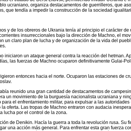
blo ucraniano, organiza destacamentos de guerrilleros, que as
os, que tendía a impedir la construcción de la sociedad igualit
s y de los obreros de Ukrania tenía al principio el carácter de
corrientes insurreccionales bajo la dirección de Machno, el mov
con un claro plan de lucha y de organización de la vida del puebl
es.
iniciaron un ataque general contra la reacción del hetman. Ap
s, las fuerzas de Machno ocuparon definitivamente Gulai-Polé. 
igieron entonces hacia el norte. Ocuparon las estaciones de cru
oslav.
. Había reunido una gran cantidad de destacamentos de campesin
 era un movimiento de la burguesía nacionalista ucraniana y ni
ara el enfrentamiento militar, para expulsar a las autoridades 
a oferta. Las tropas de Machno entraron con audacia inesperada
a lucha por el control de la zona.
ción de Denikin. Hacía la guerra a toda la revolución rusa. Su f
 una acción más general. Para enfrentar esta gran fuerza cont