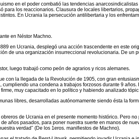
uismo en el poder combatió las tendencias anarcosindicalistas y
 para los reaccionarios. Clausura de locales libertarios, pro
stintos. En Ucrania la persecución antilibertaria y los enfrenta
nante en Néstor Machno.
e 1889 en Ucrania, desplegó una acción trascendente en este ori
ción de una organización insurreccional revolucionaria. De un
tor, luego trabajó como peón de agrarios y ricos alemanes.
ue con la llegada de la Revolución de 1905, con gran entusiasmo
, cumpliendo una condena a trabajos forzosos durante 9 años. En
firme, muy capacitado en lo político y habiendo analizado tópico
munas libres, desarrolladas autónomamente siendo ésta la form
 y obreros de Ucrania en el presente momento histórico. Pero
o de años pasados, para poner nuestra suerte en manos de nue
nuestra verdad" (De los 1eros. manifiestos de Machno).
s el tratado de Berst-Litovsk, permitiendo invadir Ucrania e im