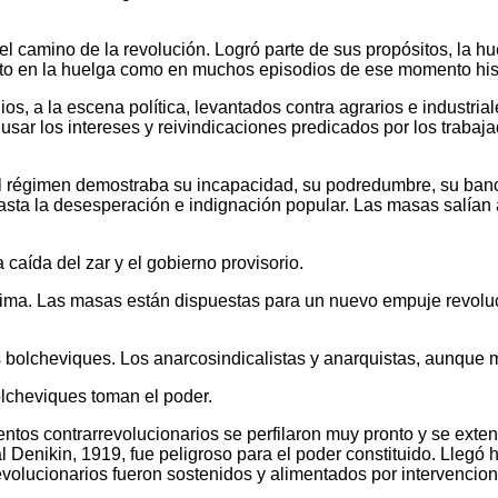
el camino de la revolución. Logró parte de sus propósitos, la hu
anto en la huelga como en muchos episodios de ese momento his
s, a la escena política, levantados contra agrarios e industria
sar los intereses y reivindicaciones predicados por los trabajad
. El régimen demostraba su incapacidad, su podredumbre, su ban
hasta la desesperación e indignación popular. Las masas salían 
 caída del zar y el gobierno provisorio.
oxima. Las masas están dispuestas para un nuevo empuje revoluc
os bolcheviques. Los anarcosindicalistas y anarquistas, aunque 
olcheviques toman el poder.
ntos contrarrevolucionarios se perfilaron muy pronto y se exten
Denikin, 1919, fue peligroso para el poder constituido. Llegó h
evolucionarios fueron sostenidos y alimentados por intervencion