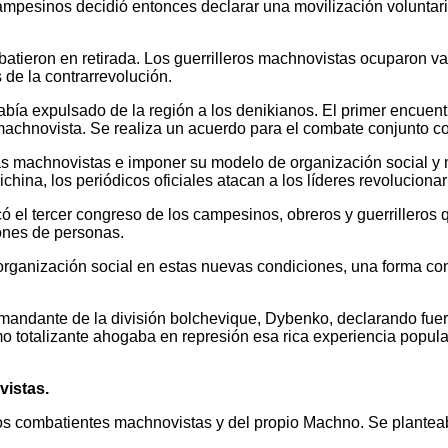
mpesinos decidió entonces declarar una movilización voluntari
tieron en retirada. Los guerrilleros machnovistas ocuparon var
 de la contrarrevolución.
había expulsado de la región a los denikianos. El primer encue
 machnovista. Se realiza un acuerdo para el combate conjunto co
as machnovistas e imponer su modelo de organización social y m
hina, los periódicos oficiales atacan a los líderes revolucion
ó el tercer congreso de los campesinos, obreros y guerrilleros q
ones de personas.
organización social en estas nuevas condiciones, una forma con
comandante de la división bolchevique, Dybenko, declarando fue
o totalizante ahogaba en represión esa rica experiencia popula
vistas.
os combatientes machnovistas y del propio Machno. Se planteab