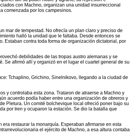
ociados con Machno, organizan una unidad insurreccional
aria comenzada por los campesinos.
 un mar de tempestad. No ofrecía un plan claro y preciso de
imiento halló la unidad que le faltaba. Desde entonces se
o. Estaban contra toda forma de organización dictatorial, por
rovechó debilidades de las tropas austro alemanas y se
Se afirmó allí y organizó en el lugar el cuartel general de su
ce: Tchaplino, Grichino, Sinelnikovo, llegando a la ciudad de
os y controlaba esta zona. Trataron de atraerse a Machno y
ngún acuerdo podía haber entre una organización de obreros y
de Pletura. Un comité bolchevique local ofreció poner bajo su
 por tren y ocuparon la estación. Se dio la batalla que
in era restaurar la monarquía. Esperaban afirmarse en esta
rarrevolucionaria el ejército de Machno, a esa altura contaba