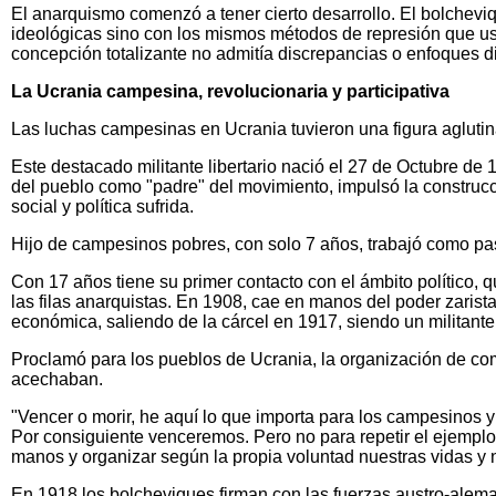
El anarquismo comenzó a tener cierto desarrollo. El bolcheviq
ideológicas sino con los mismos métodos de represión que usó
concepción totalizante no admitía discrepancias o enfoques di
La Ucrania campesina, revolucionaria y participativa
Las luchas campesinas en Ucrania tuvieron una figura agluti
Este destacado militante libertario nació el 27 de Octubre d
del pueblo como "padre" del movimiento, impulsó la construc
social y política sufrida.
Hijo de campesinos pobres, con solo 7 años, trabajó como pas
Con 17 años tiene su primer contacto con el ámbito político, q
las filas anarquistas. En 1908, cae en manos del poder zarista
económica, saliendo de la cárcel en 1917, siendo un militante 
Proclamó para los pueblos de Ucrania, la organización de co
acechaban.
"Vencer o morir, he aquí lo que importa para los campesinos
Por consiguiente venceremos. Pero no para repetir el ejempl
manos y organizar según la propia voluntad nuestras vidas y 
En 1918 los bolcheviques firman con las fuerzas austro-alemana