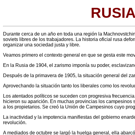
RUSI
Durante cerca de un año en toda una región la Machnovstchina
soviets libres de los trabajadores. La historia oficial rusa d
organizar una sociedad justa y libre.
Veamos primero el contexto general en que se gesta este mov
En la Rusia de 1904, el zarismo imponía su poder, esclavizand
Después de la primavera de 1905, la situación general del zar
Aprovechando la situación tanto los liberales como los revolu
Los atentados políticos se suceden con progresiva frecuencia
hicieron su aparición. En muchas provincias los campesinos 
a los propietarios. Se creó la Unión de Campesinos cuyo prog
La inactividad y la impotencia manifiestas del gobierno enard
revolución.
A mediados de octubre se largó la huelga general, ella abarcó