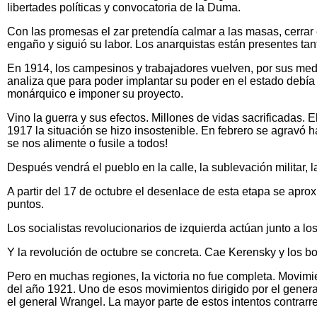
libertades políticas y convocatoria de la Duma.
Con las promesas el zar pretendía calmar a las masas, cerrar 
engaño y siguió su labor. Los anarquistas están presentes t
En 1914, los campesinos y trabajadores vuelven, por sus medio
analiza que para poder implantar su poder en el estado debía u
monárquico e imponer su proyecto.
Vino la guerra y sus efectos. Millones de vidas sacrificadas
1917 la situación se hizo insostenible. En febrero se agravó 
se nos alimente o fusile a todos!
Después vendrá el pueblo en la calle, la sublevación militar, la
A partir del 17 de octubre el desenlace de esta etapa se apr
puntos.
Los socialistas revolucionarios de izquierda actúan junto a l
Y la revolución de octubre se concreta. Cae Kerensky y los b
Pero en muchas regiones, la victoria no fue completa. Movimie
del año 1921. Uno de esos movimientos dirigido por el general 
el general Wrangel. La mayor parte de estos intentos contrarr