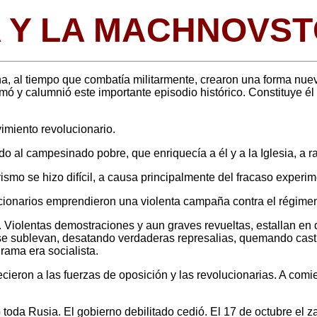
A Y LA MACHNOVST
, al tiempo que combatía militarmente, crearon una forma nueva
eformó y calumnió este importante episodio histórico. Constituye
imiento revolucionario.
o al campesinado pobre, que enriquecía a él y a la Iglesia, a ra
ismo se hizo difícil, a causa principalmente del fracaso experi
cionarios emprendieron una violenta campaña contra el régimen. 
. Violentas demostraciones y aun graves revueltas, estallan en 
se sublevan, desatando verdaderas represalias, quemando casti
rama era socialista.
ecieron a las fuerzas de oposición y las revolucionarias. A co
 toda Rusia. El gobierno debilitado cedió. El 17 de octubre el 