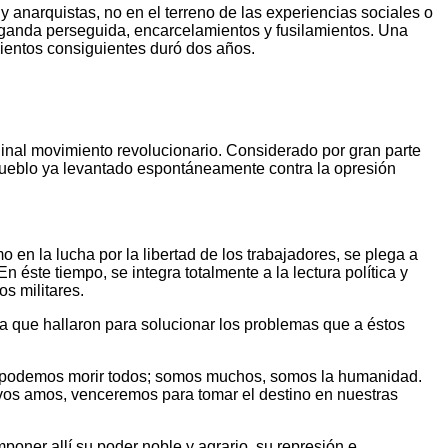
 anarquistas, no en el terreno de las experiencias sociales o
paganda perseguida, encarcelamientos y fusilamientos. Una
mientos consiguientes duró dos años.
ginal movimiento revolucionario. Considerado por gran parte
 pueblo ya levantado espontáneamente contra la opresión
 en la lucha por la libertad de los trabajadores, se plega a
 éste tiempo, se integra totalmente a la lectura política y
s militares.
a que hallaron para solucionar los problemas que a éstos
 no podemos morir todos; somos muchos, somos la humanidad.
vos amos, venceremos para tomar el destino en nuestras
poner allí su poder noble y agrario, su represión e