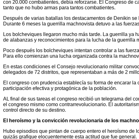
con 20.000 combatientes, debía reforzarse. El Congreso de ca
tanto que no hubo armas para tantos combatientes.
Después de varias batallas los destacamentos de Denikin se ba
Durante 6 meses la guerrilla machnovista detuvo a las fuerzas
Los bolcheviques llegaron mucho más tarde. La guerrilla ya 
de alabanzas y reconocimientos para la lucha de la guerrilla
Poco después los bolcheviques intentan controlar a las fuerz
Para ello comienzan una lucha organizada contra la machnovic
En estas condiciones el Consejo revolucionario militar convoc
delegados de 72 distritos, que representaban a más de 2 mill
El congreso con prudencia establecía su forma de encarar la 
participación efectiva y protagónica de la población.
AL final de sus tareas el congreso recibió un telegrama del 
el congreso mismo como contrarrevolucionario. El autoritarism
control directo de su destino.
El heroísmo y la convicción revolucionaria de los machno
Hubo episodios que pintan de cuerpo entero el heroísmo de l
quizás grafique elocuentemente esta actitud que fue general.