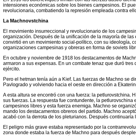
intensiones económicas sobre los bienes campesinos. El pue
revolucionaria, combatiendo la represión empleada contra ell
La Machnovstchina
El movimiento insurreccional y revolucionario de los campesino
organización. Después de la unificación de la mayoría de las 
convirtió en un movimiento social-político, con su ideología, 
organizaciones campesinas y obreras en forma de soviets libr
En octubre y noviembre de 1918 los destacamentos de Machno 
armaron a sus expensas. En un combate tenaz que duró tres día
ejército.
Pero el hetman tenía aún a Kief. Las fuerzas de Machno se dir
Pavlogrado y volviendo hacia el oeste en dirección a Ekaterin
A esta altura se encontró con una fuerza: la petlurovstchina
sus fuerzas. La respuesta fue contundente, la petlurovschina
campesinos libres y esta fuerza enemiga. Machno se organizó p
mando los destacamentos obreros del partido. Machno aceptó l
acabó con la derrota de los pleturianos. Después continuaría l
El peligro más grave estaba representado por la contrarrevolu
zona donde estaba la fuerza de Machno para después desplegar