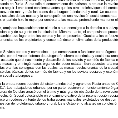
sando en Rusia. Si era sólo el derrocamiento del zarismo, o era que la revolu
 a seguir. Lenin tomó conciencia antes que los otros bolcheviques del carácte
cavando más y más las bases de la burguesía industrial y rural. Un acuerdo 
as sociales de las masas y la concepción de una revolución social-demócrata
el partido hizo lo mejor por controlar a las masas, pretendiendo mantener el
 arrojando implacablemente al suelo a sus enemigos a la derecha o a la izq
ones y de su gente en las ciudades. Mientras tanto, el campesinado procedía 
o cambio tuvo lugar entre los obreros y los empresarios. Gracias a los esfuer
ertencias de los propietarios y concentrándose en eliminarlos de la producción
de Soviets obreros y campesinos, que comenzaron a funcionar como órganos de
país, pero el vasto sistema de autogestión obrera económica y social era cre
larado que el nacimiento y desarrollo de los soviets y comités de fábrica no t
s masas, y en ningún caso, órganos del poder estatal. Eran opuestos a la maq
-estas eran las consignas con las cuales las masas revolucionarias de la ciuda
élulas básicas de los comités de fábrica y en los soviets sociales y económ
no socialista-burguesa.
 entera reconstrucción del sistema industrial y agrario de Rusia antes de Oc
7. Los trabajadores urbanos, por su parte, pusieron en funcionamiento órgan
brera de Octubre arrasó con el último y más grande obstáculo de la revolució
evolución Social colocándole en el camino creativo de la reconstrucción socia
icó un poderoso intento de los trabajadores manuales explotados de destruir t
estión del proletariado urbano y rural. Este Octubre no alcanzó su conclusión
aís.