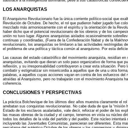
satisface a la
intelligentsia
dominante, pese a sus catastróficas consecuenci
LOS ANARQUISTAS
El Anarquismo Revolucionario fue la única corriente político-social que exa
Revolución de Octubre. De hecho, el rol que pudieron haber jugado fue col
mezclado más armoniosamente con el espíritu y la orientación de la Revolu
haber dicho que el potencial revolucionario de los obreros y de los campesi
unión no tuvo lugar. Algunos anarquistas aislados ocasionalmente sobrellev
continuas y coordinadas, (Fuera de la Confederación Nabat y de la Makhnovc
revolucionario, los anarquistas se limitaron a las actividades restringidas 
el problema de una política y táctica común al anarquismo. Por esta defici
Las causas del estado catastrófico del movimiento anarquista, residían en 
anarquistas, evitando que dieran un solo paso organizativo de forma que pu
reflexión, y su irresponsabilidad contribuyeron a crear esta situación. Per
combatir y estigmatizar sin misericordia a aquellos que de una u otra forma
palabras, a aquellos cuyas acciones vayan en contra de los esfuerzos del 
atraídas al Anarquismo, pero no trabajarán con el movimiento Anarquista h
coherencia.
CONCLUSIONES Y PERSPECTIVAS
La práctica Bolchevique de los últimos diez años muestra claramente el rol 
arrebatan sus conquistas revolucionarias. No cabe duda de que la “misión his
Estado de los esclavos asalariados, vale decir, reforzar el poder de los ex
las masas obreras de la ciudad y el campo, tenemos en vista su núcleo dirig
todos los detalles de la vida del partido y del pueblo. Este núcleo intentar
incluyendo las Juventudes Comunistas, parecieran ser diferentes. Esta masa 
percatarse del auténtico Octubre de los obreros y los campesinos y dirig