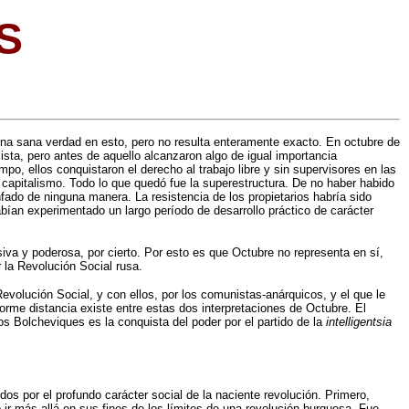
S
na sana verdad en esto, pero no resulta enteramente exacto. En octubre de
ista, pero antes de aquello alcanzaron algo de igual importancia
po, ellos conquistaron el derecho al trabajo libre y sin supervisores en las
l capitalismo. Todo lo que quedó fue la superestructura. De no haber habido
unfado de ninguna manera. La resistencia de los propietarios habría sido
abían experimentado un largo período de desarrollo práctico de carácter
iva y poderosa, por cierto. Por esto es que Octubre no representa en sí,
 la Revolución Social rusa.
evolución Social, y con ellos, por los comunistas-anárquicos, y el que le
enorme distancia existe entre estas dos interpretaciones de Octubre. El
os Bolcheviques es la conquista del poder por el partido de la
intelligentsia
os por el profundo carácter social de la naciente revolución. Primero,
o ir más allá en sus fines de los límites de una revolución burguesa. Fue