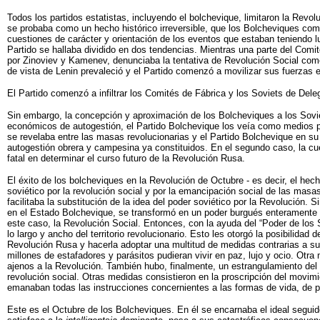
Todos los partidos estatistas, incluyendo el bolchevique, limitaron la Rev
se probaba como un hecho histórico irreversible, que los Bolcheviques come
cuestiones de carácter y orientación de los eventos que estaban teniendo lu
Partido se hallaba dividido en dos tendencias. Mientras una parte del Comité
por Zinoviev y Kamenev, denunciaba la tentativa de Revolución Social como 
de vista de Lenin prevaleció y el Partido comenzó a movilizar sus fuerzas e
El Partido comenzó a infiltrar los Comités de Fábrica y los Soviets de Del
Sin embargo, la concepción y aproximación de los Bolcheviques a los Sovi
económicos de autogestión, el Partido Bolchevique los veía como medios par
se revelaba entre las masas revolucionarias y el Partido Bolchevique en su 
autogestión obrera y campesina ya constituidos. En el segundo caso, la cues
fatal en determinar el curso futuro de la Revolución Rusa.
El éxito de los bolcheviques en la Revolución de Octubre - es decir, el hech
soviético por la revolución social y por la emancipación social de las masa
facilitaba la substitución de la idea del poder soviético por la Revolución
en el Estado Bolchevique, se transformó en un poder burgués enteramente t
este caso, la Revolución Social. Entonces, con la ayuda del “Poder de los 
lo largo y ancho del territorio revolucionario. Esto les otorgó la posibilida
Revolución Rusa y hacerla adoptar una multitud de medidas contrarias a su 
millones de estafadores y parásitos pudieran vivir en paz, lujo y ocio. Otr
ajenos a la Revolución. También hubo, finalmente, un estrangulamiento del 
revolución social. Otras medidas consistieron en la proscripción del movimi
emanaban todas las instrucciones concernientes a las formas de vida, de 
Este es el Octubre de los Bolcheviques. En él se encarnaba el ideal segui