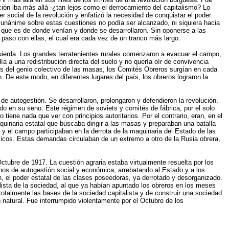
ción iba más allá -¿tan lejos como el derrocamiento del capitalismo? Lo
r social de la revolución y enfatizó la necesidad de conquistar el poder.
unánime sobre estas cuestiones no podía ser alcanzado, ni siquiera hacia
, que es de donde venían y donde se desarrollaron. Sin oponerse a las
 paso con ellas, el cual era cada vez de un tranco más largo.
uierda. Los grandes terratenientes rurales comenzaron a evacuar el campo,
a una redistribución directa del suelo y no quería oír de convivencia
zos del genio colectivo de las masas, los Comités Obreros surgían en cada
. De este modo, en diferentes lugares del país, los obreros lograron la
 autogestión. Se desarrollaron, prolongaron y defendieron la revolución.
ado en su seno. Este régimen de soviets y comités de fábrica, por el solo
iene nada que ver con principios autoritarios. Por el contrario, eran, en el
uinaria estatal que buscaba dirigir a las masas y preparaban una batalla
d y el campo participaban en la derrota de la maquinaria del Estado de las
icos. Estas demandas circulaban de un extremo a otro de la Rusia obrera,
tubre de 1917. La cuestión agraria estaba virtualmente resuelta por los
os de autogestión social y económica, arrebatando al Estado y a los
n, el poder estatal de las clases poseedoras, ya derrotado y desorganizado.
lista de la sociedad, al que ya habían apuntado los obreros en los meses
otalmente las bases de la sociedad capitalista y de construir una sociedad
 natural. Fue interrumpido violentamente por el Octubre de los