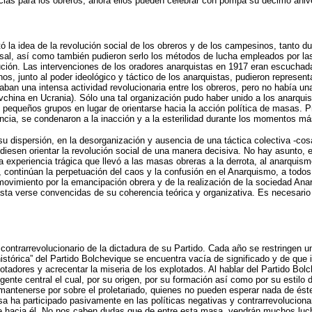
as para los obreros; ahora ellos pueden celebrar con pompa su décimo anive
ltó la idea de la revolución social de los obreros y de los campesinos, tanto
osal, así como también pudieron serlo los métodos de lucha empleados por la
ción. Las intervenciones de los oradores anarquistas en 1917 eran escuchadas
nos, junto al poder ideológico y táctico de los anarquistas, pudieron represe
aban una intensa actividad revolucionaria entre los obreros, pero no había u
hina en Ucrania). Sólo una tal organización pudo haber unido a los anarquist
de pequeños grupos en lugar de orientarse hacia la acción política de masas. Pr
encia, se condenaron a la inacción y a la esterilidad durante los momentos m
su dispersión, en la desorganización y ausencia de una táctica colectiva -co
diesen orientar la revolución social de una manera decisiva. No hay asunto, e
o la experiencia trágica que llevó a las masas obreras a la derrota, al anarqu
, continúan la perpetuación del caos y la confusión en el Anarquismo, a todo
movimiento por la emancipación obrera y de la realización de la sociedad An
asta verse convencidas de su coherencia teórica y organizativa. Es necesari
contrarrevolucionario de la dictadura de su Partido. Cada año se restringen u
tórica” del Partido Bolchevique se encuentra vacía de significado y de que in
plotadores y acrecentar la miseria de los explotados. Al hablar del Partido Bo
ente central el cual, por su origen, por su formación así como por su estilo 
á mantenerse por sobre el proletariado, quienes no pueden esperar nada de éste
ha participado pasivamente en las políticas negativas y contrarrevolucionari
irse hacia él. No nos caben dudas que de entre esta masa, vendrán muchos lu