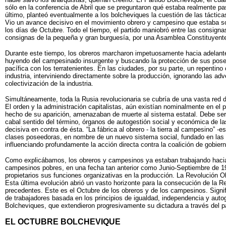
sólo en la conferencia de Abril que se preguntaron qué estaba realmente pa
último, planteó eventualmente a los bolcheviques la cuestión de las tácticas
Vio un avance decisivo en el movimiento obrero y campesino que estaba so
los días de Octubre. Todo el tiempo, el partido maniobró entre las consign
consignas de la pequeña y gran burguesía, por una Asamblea Constituyente, 
Durante este tiempo, los obreros marcharon impetuosamente hacia adelante,
huyendo del campesinado insurgente y buscando la protección de sus posesi
pacífica con los terratenientes. En las ciudades, por su parte, un repentin
industria, interviniendo directamente sobre la producción, ignorando las adv
colectivización de la industria.
Simultáneamente, toda la Rusia revolucionaria se cubría de una vasta red 
El orden y la administración capitalistas, aún existían nominalmente en el 
hecho de su aparición, amenazaban de muerte al sistema estatal. Debe ser ac
cabal sentido del término, órganos de autogestión social y económica de la
decisiva en contra de ésta. “La fábrica al obrero - la tierra al campesino” 
clases poseedoras, en nombre de un nuevo sistema social, fundado en las c
influenciando profundamente la acción directa contra la coalición de gobier
Como explicábamos, los obreros y campesinos ya estaban trabajando hacia la
campesinos pobres, en una fecha tan anterior como Junio-Septiembre de 191
propietarios sus funciones organizativas en la producción. La Revolución O
Esta última evolución abrió un vasto horizonte para la consecución de la R
precedentes. Este es el Octubre de los obreros y de los campesinos. Signif
de trabajadores basada en los principios de igualdad, independencia y autog
Bolcheviques, que extendieron progresivamente su dictadura a través del p
EL OCTUBRE BOLCHEVIQUE