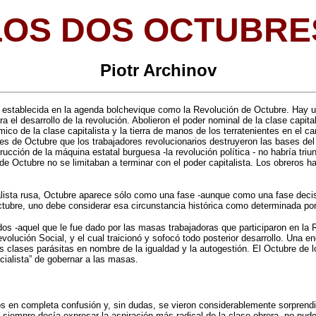
LOS DOS OCTUBRE
Piotr Archinov
e establecida en la agenda bolchevique como la Revolución de Octubre. Hay u
el desarrollo de la revolución. Abolieron el poder nominal de la clase capital
o de la clase capitalista y la tierra de manos de los terratenientes en el cam
tes de Octubre que los trabajadores revolucionarios destruyeron las bases de
trucción de la máquina estatal burguesa -la revolución política - no habría tri
e Octubre no se limitaban a terminar con el poder capitalista. Los obreros h
alista rusa, Octubre aparece sólo como una fase -aunque como una fase decis
Octubre, uno debe considerar esa circunstancia histórica como determinada por
os -aquel que le fue dado por las masas trabajadoras que participaron en la R
Revolución Social, y el cual traicionó y sofocó todo posterior desarrollo. Una 
 clases parásitas en nombre de la igualdad y la autogestión. El Octubre de l
ocialista” de gobernar a las masas.
os en completa confusión y, sin dudas, se vieron considerablemente sorprendid
l siempre decía expresar la aspiración más radical de la clase obrera, no pud