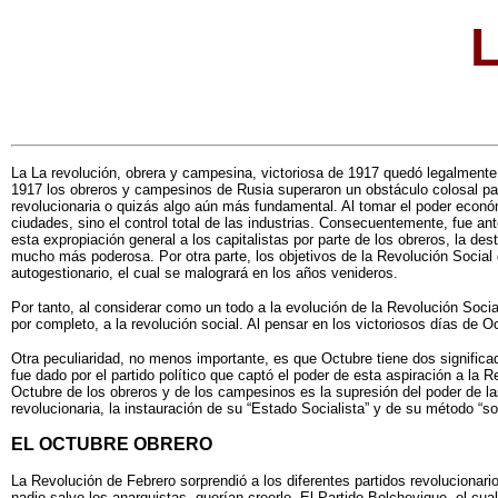
La La revolución, obrera y campesina, victoriosa de 1917 quedó legalment
1917 los obreros y campesinos de Rusia superaron un obstáculo colosal para 
revolucionaria o quizás algo aún más fundamental. Al tomar el poder económic
ciudades, sino el control total de las industrias. Consecuentemente, fue an
esta expropiación general a los capitalistas por parte de los obreros, la des
mucho más poderosa. Por otra parte, los objetivos de la Revolución Social d
autogestionario, el cual se malogrará en los años venideros.
Por tanto, al considerar como un todo a la evolución de la Revolución Soci
por completo, a la revolución social. Al pensar en los victoriosos días de 
Otra peculiaridad, no menos importante, es que Octubre tiene dos significad
fue dado por el partido político que captó el poder de esta aspiración a la 
Octubre de los obreros y de los campesinos es la supresión del poder de las
revolucionaria, la instauración de su “Estado Socialista” y de su método “s
EL OCTUBRE OBRERO
La Revolución de Febrero sorprendió a los diferentes partidos revolucionari
nadie salvo los anarquistas, querían creerlo. El Partido Bolchevique, el cua