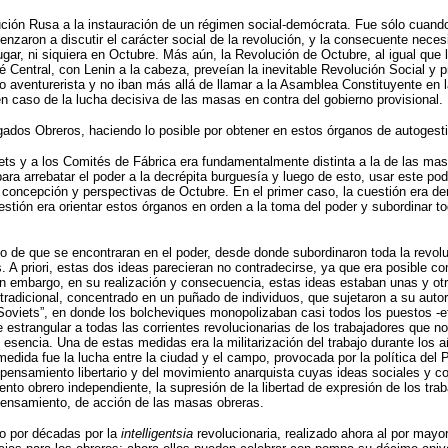
olución Rusa a la instauración de un régimen social-demócrata. Fue sólo cuan
nzaron a discutir el carácter social de la revolución, y la consecuente neces
gar, ni siquiera en Octubre. Más aún, la Revolución de Octubre, al igual que 
 Central, con Lenin a la cabeza, preveían la inevitable Revolución Social y pr
aventurerista y no iban más allá de llamar a la Asamblea Constituyente en l
n caso de la lucha decisiva de las masas en contra del gobierno provisional.
egados Obreros, haciendo lo posible por obtener en estos órganos de autoges
ets y a los Comités de Fábrica era fundamentalmente distinta a la de las ma
a arrebatar el poder a la decrépita burguesía y luego de esto, usar este pode
concepción y perspectivas de Octubre. En el primer caso, la cuestión era derr
tión era orientar estos órganos en orden a la toma del poder y subordinar toda
o de que se encontraran en el poder, desde donde subordinaron toda la revoluci
s. A priori, estas dos ideas parecieran no contradecirse, ya que era posible c
. Sin embargo, en su realización y consecuencia, estas ideas estaban unas y o
radicional, concentrado en un puñado de individuos, que sujetaron a su autor
Soviets”, en donde los bolcheviques monopolizaban casi todos los puestos -ef
d de estrangular a todas las corrientes revolucionarias de los trabajadores que
esencia. Una de estas medidas era la militarización del trabajo durante los 
a medida fue la lucha entre la ciudad y el campo, provocada por la política d
pensamiento libertario y del movimiento anarquista cuyas ideas sociales y co
ento obrero independiente, la supresión de la libertad de expresión de los tr
pensamiento, de acción de las masas obreras.
do por décadas por la
intelligentsia
revolucionaria, realizado ahora al por mayo