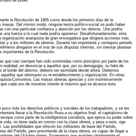
rsario de poder.
 durante la Revolución de 1905 como desde los primeros días de la
s masas. Del mismo modo, ninguna teoría político-social se pudo haber
 con una particular confianza y atención por los obreros. Uno podría
ntar una fuerza a la cual nada podría oponerse. Desafortunadamente, esta
na organización anarquista de gran envergadura que dirigiera acciones más
as y a los millones de obreros. Durante tan importante y ventajoso periodo
efirieron ahogarse en el mar de sus disputas internas, sin intentar plantear
ás importantes de la Revolución.
sas que casi siempre han sido sostenidas como principios por parte de los
n realidad, en denunciar a aquellos que, por su demagogia, su falta de
ismo al borde del abismo, debiera ser asimilada desde ahora. Debemos
s aquellos que obstruyen su re-establecimiento y organización. En otras
arquista-Comunista. Las masas obreras aprecian y son instintivamente
o que cada uno de nosotros intente al máximo que se alcance esta
n poco más los derechos políticos y sociales de los trabajadores, y se les
tentará llevar a la Revolución Rusa a su objetivo final: el capitalismo de
lchevique como parte de la
intelligentsia
socialista, que ejerce su poder sobre
de vida, no tiene nada en común con la clase obrera, y pese a esto, rige
. Las posibilidades que ofrecen los militantes de base del Partido,
as del Partido, pero proviniendo de la clase obrera, es capaz de llegar a
chadores del Octubre obrero. Esperamos que asimilen rápidamente el