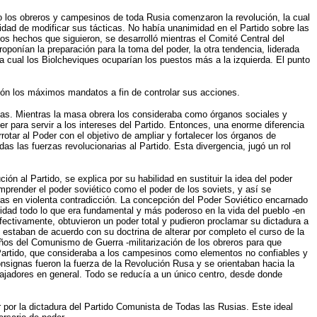
do los obreros y campesinos de toda Rusia comenzaron la revolución, la cual
idad de modificar sus tácticas. No había unanimidad en el Partido sobre las
los hechos que siguieron, se desarrolló mientras el Comité Central del
oponían la preparación para la toma del poder, la otra tendencia, liderada
a cual los Biolcheviques ocuparían los puestos más a la izquierda. El punto
tión los máximos mandatos a fin de controlar sus acciones.
sas. Mientras la masa obrera los consideraba como órganos sociales y
r para servir a los intereses del Partido. Entonces, una enorme diferencia
otar al Poder con el objetivo de ampliar y fortalecer los órganos de
s las fuerzas revolucionarias al Partido. Esta divergencia, jugó un rol
ón al Partido, se explica por su habilidad en sustituir la idea del poder
omprender el poder soviético como el poder de los soviets, y así se
tras en violenta contradicción. La concepción del Poder Soviético encarnado
idad todo lo que era fundamental y más poderoso en la vida del pueblo -en
ectivamente, obtuvieron un poder total y pudieron proclamar su dictadura a
 no estaban de acuerdo con su doctrina de alterar por completo el curso de la
años del Comunismo de Guerra -militarización de los obreros para que
el Partido, que consideraba a los campesinos como elementos no confiables y
nsignas fueron la fuerza de la Revolución Rusa y se orientaban hacia la
abajadores en general. Todo se reducía a un único centro, desde donde
r por la dictadura del Partido Comunista de Todas las Rusias. Este ideal