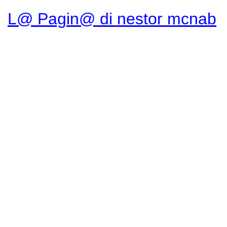
L@ Pagin@ di nestor mcnab