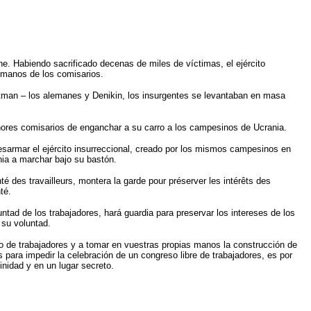
rne. Habiendo sacrificado decenas de miles de víctimas, el ejército
s manos de los comisarios.
Hetman – los alemanes y Denikin, los insurgentes se levantaban en masa
señores comisarios de enganchar a su carro a los campesinos de Ucrania.
desarmar el ejército insurreccional, creado por los mismos campesinos en
nia a marchar bajo su bastón.
té des travailleurs, montera la garde pour préserver les intérêts des
té.
untad de los trabajadores, hará guardia para preservar los intereses de los
 su voluntad.
o de trabajadores y a tomar en vuestras propias manos la construcción de
 para impedir la celebración de un congreso libre de trabajadores, es por
inidad y en un lugar secreto.