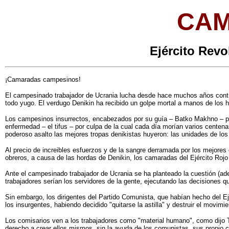
CAM
Ejército Revo
¡Camaradas campesinos!
El campesinado trabajador de Ucrania lucha desde hace muchos años contra 
todo yugo. El verdugo Denikin ha recibido un golpe mortal a manos de los he
Los campesinos insurrectos, encabezados por su guía – Batko Makhno – p
enfermedad – el tifus – por culpa de la cual cada día morían varios cente
poderoso asalto las mejores tropas denikistas huyeron: las unidades de l
Al precio de increibles esfuerzos y de la sangre derramada por los mejores
obreros, a causa de las hordas de Denikin, los camaradas del Ejército Rojo
Ante el campesinado trabajador de Ucrania se ha planteado la cuestión (adem
trabajadores serían los servidores de la gente, ejecutando las decisiones
Sin embargo, los dirigentes del Partido Comunista, que habían hecho del Ej
los insurgentes, habiendo decidido "quitarse la astilla" y destruir el movim
Los comisarios ven a los trabajadores como "material humano", como dijo T
derecho a crear ellos mismos, sin la ayuda de los comunistas, sus propio 