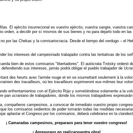
las. El ejército insurrecional es vuestro ejército, vuestra sangre, vuestra ca
pio orden, a decidir por sí mismos de sus bienes y no para dejarlo todo en la
 y no por las Chekas y la comisariocracia. Desde el tiempo del verdugo – el 
ender los intereses del campesinado trabajador contra las tentativas de los 
acuerda bien de estos comisarios "libertadores". El autócrata Trotsky ordenó 
 defendiendo sus intereses, jamás podrá obligar el pueblo trabajador de Ucra
 évitant des heurts avec l'armée rouge et en se soumettant seulement à la volon
krainien des travailleurs, où les travailleurs exprimeront eux-mêmes leur volon
vitando enfrentamientos con el Ejército Rojo y sometiéndose solamente a la vol
re pan ucraniano de trabajadores, donde los mismos trabajadores expresarán
lama, compañeros campesinos, a convocar de inmediato vuestro propio congres
to que los comisarios sedientos de poder tomarán todas las medidas necesarias
ejar aplastar el Congreso por los comisarios, deberá celebrarse en la clandest
¡ Camaradas campesinos, preparaos para tener vuestro congreso!
¡ Apresuraos en realizarvuestra obra!