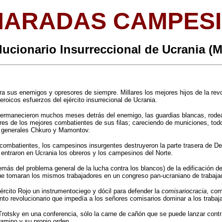
ARADAS CAMPES
lucionario Insurreccional de Ucrania 
sus enemigos y opresores de siempre. Millares los mejores hijos de la revol
roicos esfuerzos del ejército insurrecional de Ucrania.
ermanecieron muchos meses detrás del enemigo, las guardias blancas, rodea
nares de los mejores combatientes de sus filas; careciendo de municiones, to
os generales Chkuro y Mamontov.
 combatientes, los campesinos insurgentes destruyeron la parte trasera de D
 entraron en Ucrania los obreros y los campesinos del Norte.
ás del problema general de la lucha contra los blancos) de la edificación de 
 que tomaran los mismos trabajadores en un congreso pan-ucraniano de trabaja
ército Rojo un instrumentociego y dócil para defender la
comisariocracia
, com
iento revolucionario que impedía a los señores comisarios dominar a los traba
rotsky en una conferencia, sólo la carne de cañón que se puede lanzar contra
camino y su propio orden.