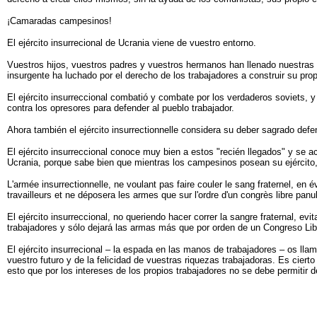
¡Camaradas campesinos!
El ejército insurrecional de Ucrania viene de vuestro entorno.
Vuestros hijos, vuestros padres y vuestros hermanos han llenado nuestras fi
insurgente ha luchado por el derecho de los trabajadores a construir su pro
El ejército insurreccional combatió y combate por los verdaderos soviets,
contra los opresores para defender al pueblo trabajador.
Ahora también el ejército insurrectionnelle considera su deber sagrado def
El ejército insurreccional conoce muy bien a estos "recién llegados" y se 
Ucrania, porque sabe bien que mientras los campesinos posean su ejército,
L'armée insurrectionnelle, ne voulant pas faire couler le sang fraternel, en
travailleurs et ne déposera les armes que sur l'ordre d'un congrès libre panu
El ejército insurreccional, no queriendo hacer correr la sangre fraternal, e
trabajadores y sólo dejará las armas más que por orden de un Congreso Lib
El ejército insurrecional – la espada en las manos de trabajadores – os l
vuestro futuro y de la felicidad de vuestras riquezas trabajadoras. Es cier
esto que por los intereses de los propios trabajadores no se debe permitir d