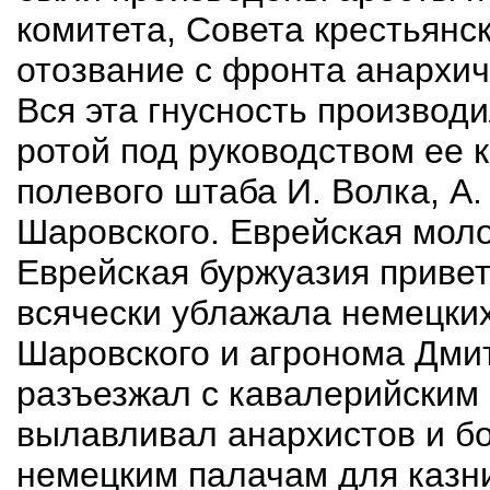
комитета, Совета крестьянск
отозвание с фронта анархич
Вся эта гнусность производ
ротой под руководством ее 
полевого штаба И. Волка, А.
Шаровского. Еврейская моло
Еврейская буржуазия привет
всячески ублажала немецких
Шаровского и агронома Дмитр
разъезжал с кавалерийским 
вылавливал анархистов и б
немецким палачам для казни