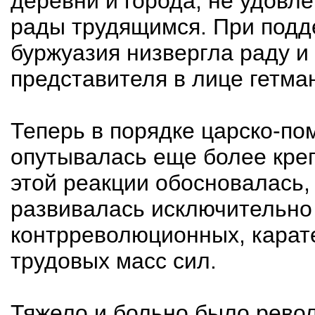
деревни и города, не удовл
рады трудящимся. При подд
буржуазия низвергла раду и
представителя в лице гетма
Теперь в порядке царско-по
опутывалась еще более кре
этой реакции обосновалась,
развивалась исключительно 
контрреволюционных, карат
трудовых масс сил.
Тяжело и больно было револ