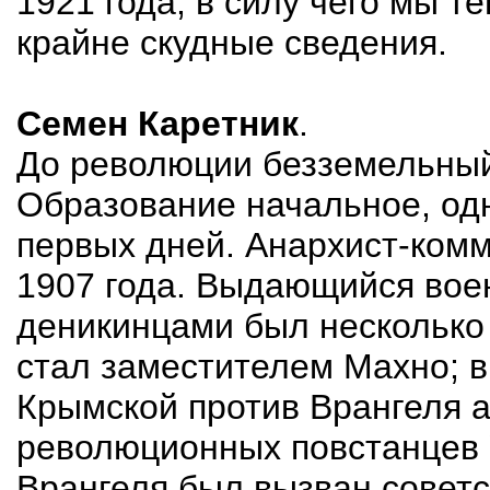
1921 года, в силу чего мы т
крайне скудные сведения.
Семен Каретник
.
До революции безземельный 
Образование начальное, одн
первых дней. Анархист-ком
1907 года. Выдающийся воен
деникинцами был несколько 
стал заместителем Махно; в
Крымской против Врангеля 
революционных повстанцев 
Врангеля был вызван совет