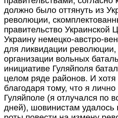
правительствами, согласно 
должно было оттянуть из У
революции, скомплектованны
правительство Украинской 
Украину немецко-австро-ве
для ликвидации революции,
организации вольных батал
инициативе Гуляйполя батал
целом ряде районов. И хотя
благодаря тому, что я лично
Гуляйполе (я отлучался по 
дней), шовинистам удалось 
роты повести на измену рев