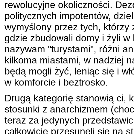
rewolucyjne okoliczności. Dez
politycznych impotentów, dziel
wymyślony przez tych, którzy 
gdzie zbudowali domy i żyli w 
nazywam "turystami", różni an
kilkoma miastami, w nadziej n
będą mogli żyć, leniąc się i wł
w komforcie i beztrosko.
Drugą kategorię stanowią ci, k
stosunki z anarchizmem (choci
teraz za jedynych przedstawic
całkowicie przesunęli się na