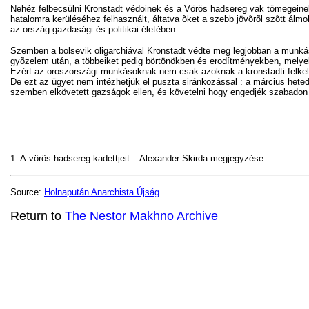
Nehéz felbecsülni Kronstadt védoinek és a Vörös hadsereg vak tömegeinek
hatalomra kerüléséhez felhasznált, áltatva õket a szebb jövõrõl szõtt álmo
az ország gazdasági és politikai életében.
Szemben a bolsevik oligarchiával Kronstadt védte meg legjobban a munkások
gyõzelem után, a többeiket pedig börtönökben és erodítményekben, melyek
Ezért az oroszországi munkásoknak nem csak azoknak a kronstadti felkelõk
De ezt az ügyet nem intézhetjük el puszta siránkozással : a március hete
szemben elkövetett gazságok ellen, és követelni hogy engedjék szabadon a
1
.
A
vörös hadsereg kadettjeit – Alexander Skirda megjegyzése
.
Source:
Holnapután Anarchista Újság
Return to
The Nestor Makhno Archive