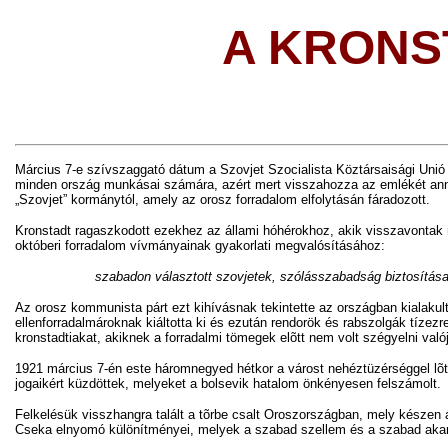
A
K
RONS
Március 7-e szívszaggató dátum a Szovjet Szocialista Köztársaisági Unió
minden ország munkásai számára, azért mert visszahozza az emlékét anna
„Szovjet” kormánytól, amely az orosz forradalom elfolytásán fáradozott.
Kronstadt ragaszkodott ezekhez az állami hóhérokhoz, akik visszavontak m
októberi forradalom vívmányainak gyakorlati megvalósításához:
szabadon választott szovjetek, szólásszabadság biztosítása
Az orosz kommunista párt ezt kihívásnak tekintette az országban kialaku
ellenforradalmároknak kiáltotta ki és ezután rendorök és rabszolgák tízezre
kronstadtiakat, akiknek a forradalmi tömegek elõtt nem volt szégyelni va
1921 március 7-én este háromnegyed hétkor a várost nehéztüzérséggel lõt
jogaikért küzdöttek, melyeket a bolsevik hatalom önkényesen felszámolt.
Felkelésük visszhangra talált a tõrbe csalt Oroszországban, mely készen á
Cseka elnyomó különítményei, melyek a szabad szellem és a szabad akara