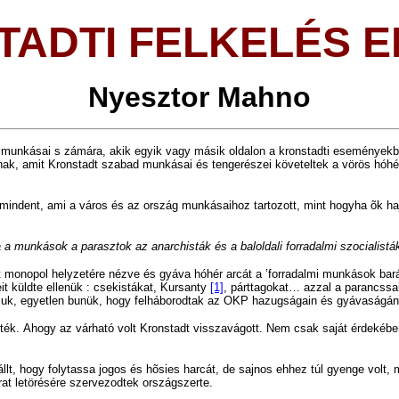
TADTI FELKELÉS 
N
yesztor Mahno
 munkásai s zámára, akik egyik vagy másik oldalon a kronstadti eseményekb
k, amit Kronstadt szabad munkásai és tengerészei követeltek a vörös hóhér
indent, ami a város és az ország munkásaihoz tartozott, mint hogyha õk hajt
 a munkások a parasztok az anarchisták és a baloldali forradalmi szocialist
lt monopol helyzetére nézve és gyáva hóhér arcát a ’forradalmi munkások bar
it küldte ellenük : csekistákat, Kursanty
[1]
, párttagokat… azzal a parancssa
lójuk, egyetlen bunük, hogy felháborodtak az OKP hazugságain és gyávaságán, 
ték.
Ahogy az várható volt Kronstadt visszavágott. Nem csak saját érdekébe
llt, hogy folytassa jogos és hõsies harcát, de sajnos ehhez túl gyenge volt,
t letörésére szervezodtek országszerte.