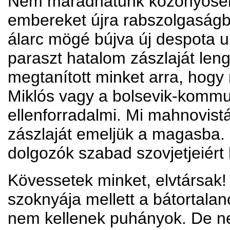
Nem maradhatunk közönyösek, 
embereket újra rabszolgaságba
álarc mögé bújva új despota u
paraszt hatalom zászlaját len
megtanított minket arra, hogy
Miklós vagy a bolsevik-kommun
ellenforradalmi. Mi mahnovistá
zászlaját emeljük a magasba.
dolgozók szabad szovjetjeiért
Kövessetek minket, elvtársak!
szoknyája mellett a bátortala
nem kellenek puhányok. De ne