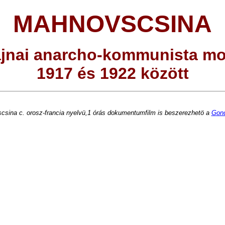
MAHNOVSCSINA
ajnai anarcho-kommunista m
1917 és 1922 között
csina c. orosz-francia nyelvü,1 órás dokumentumfilm is beszerezhetö a
Gond