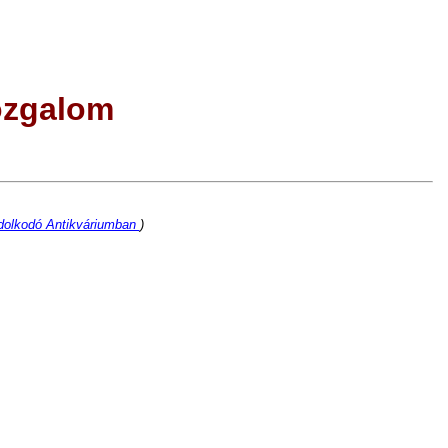
ozgalom
olkodó Antikváriumban
)