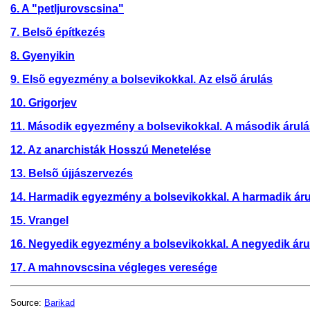
6. A "petljurovscsina"
7. Belsõ építkezés
8. Gyenyikin
9. Elsõ egyezmény a bolsevikokkal. Az elsõ árulás
10. Grigorjev
11. Második egyezmény a bolsevikokkal. A második árulá
12. Az anarchisták Hosszú Menetelése
13. Belsõ újjászervezés
14. Harmadik egyezmény a bolsevikokkal. A harmadik áru
15. Vrangel
16. Negyedik egyezmény a bolsevikokkal. A negyedik áru
17. A mahnovscsina végleges veresége
Source:
Barikad