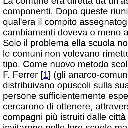
La comune era diretta da un'a
componenti. Dopo queste riun
qual'era il compito assegnatogl
cambiamenti doveva o meno app
Solo il problema ella scuola n
le comuni non volevano rimette
tipo. Come nuovo metodo scola
F. Ferrer [
1
] (gli anarco-comun
distribuivano opuscoli sulla s
persone sufficientemente esper
cercarono di ottenere, attraver
compagni più istruiti dalle citt
invitarono nelle loro scuole m