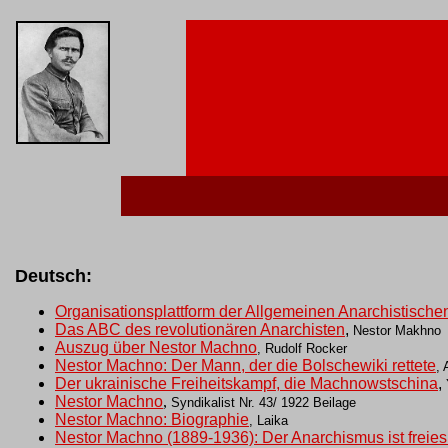
Deutsch:
Organisationsplattform der Allgemeinen Anarchistische
Das ABC des revolutionären Anarchisten
,
Nestor Makhno
Auszug über Nestor Machno
, Rudolf Rocker
Nestor Machno: Der Mann, der die Bolschewiki rettete
,
Der ukrainische Freiheitskampf, die Machnowstschina
,
Nestor Machno
,
Syndikalist Nr. 43/ 1922 Beilage
Nestor Machno: Biographie
, Laika
Nestor Machno (1889-1936): Der Anarchismus ist frei