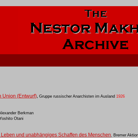
n Union (Entwurf)
,
Gruppe russischer Anarchisten im Ausland
1926
 Alexander Berkman
Yoshito Otani
es Leben und unabhängiges Schaffen des Menschen
, Bremer Aktio