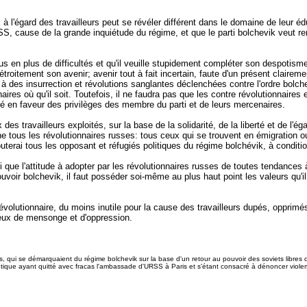
'égard des travailleurs peut se révéler différent dans le domaine de leur éduca
RSS, cause de la grande inquiétude du régime, et que le parti bolchevik veut 
s en plus de difficultés et qu'il veuille stupidement compléter son despotisme
étroitement son avenir; avenir tout à fait incertain, faute d'un présent claireme
re à des insurrection et révolutions sanglantes déclenchées contre l'ordre bolch
aires où qu'il soit. Toutefois, il ne faudra pas que les contre révolutionnaires 
auré en faveur des privilèges des membre du parti et de leurs mercenaires.
des travailleurs exploités, sur la base de la solidarité, de la liberté et de l'é
 tous les révolutionnaires russes: tous ceux qui se trouvent en émigration ou
ajouterai tous les opposant et réfugiés politiques du régime bolchévik, à condi
si que l'attitude à adopter par les révolutionnaires russes de toutes tendance
oir bolchevik, il faut posséder soi-même au plus haut point les valeurs qu'il 
-révolutionnaire, du moins inutile pour la cause des travailleurs dupés, opprim
cieux de mensonge et d'oppression.
ystes, qui se démarquaient du régime bolchevik sur la base d'un retour au pouvoir des soviets libr
tique ayant quitté avec fracas l'ambassade d'URSS à Paris et s'étant consacré à dénoncer violemm