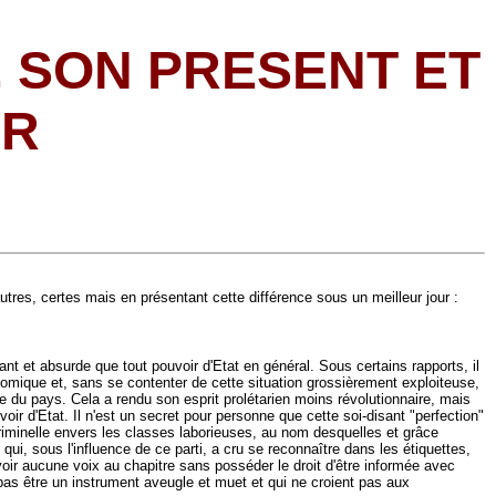
, SON PRESENT ET
IR
tres, certes mais en présentant cette différence sous un meilleur jour :
lant et absurde que tout pouvoir d'Etat en général. Sous certains rapports, il
omique et, sans se contenter de cette situation grossièrement exploiteuse,
ire du pays. Cela a rendu son esprit prolétarien moins révolutionnaire, mais
voir d'Etat. Il n'est un secret pour personne que cette soi-disant "perfection"
riminelle envers les classes laborieuses, au nom desquelles et grâce
qui, sous l'influence de ce parti, a cru se reconnaître dans les étiquettes,
 avoir aucune voix au chapitre sans posséder le droit d'être informée avec
 pas être un instrument aveugle et muet et qui ne croient pas aux