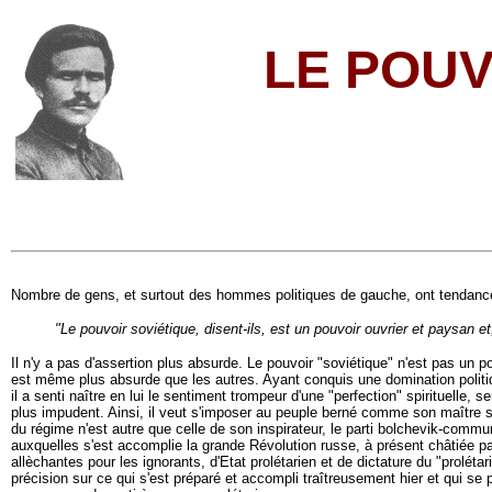
LE POUV
Nombre de gens, et surtout des hommes politiques de gauche, ont tendance à
"Le pouvoir soviétique, disent-ils, est un pouvoir ouvrier et paysan e
Il n'y a pas d'assertion plus absurde. Le pouvoir "soviétique" n'est pas un po
est même plus absurde que les autres. Ayant conquis une domination politiq
il a senti naître en lui le sentiment trompeur d'une "perfection" spirituelle,
plus impudent. Ainsi, il veut s'imposer au peuple berné comme son maître spiri
du régime n'est autre que celle de son inspirateur, le parti bolchevik-comm
auxquelles s'est accomplie la grande Révolution russe, à présent châtiée par l
allèchantes pour les ignorants, d'Etat prolétarien et de dictature du "proléta
précision sur ce qui s'est préparé et accompli traîtreusement hier et qui se