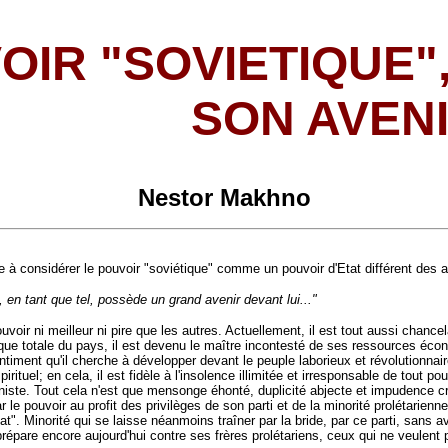
OIR "SOVIETIQUE"
SON AVEN
Nestor Makhno
 considérer le pouvoir "soviétique" comme un pouvoir d'Etat différent des au
t, en tant que tel, possède un grand avenir devant lui..."
uvoir ni meilleur ni pire que les autres. Actuellement, il est tout aussi chance
ue totale du pays, il est devenu le maître incontesté de ses ressources écon
 sentiment qu'il cherche à développer devant le peuple laborieux et révolutionna
tuel; en cela, il est fidèle à l'insolence illimitée et irresponsable de tout pou
uniste. Tout cela n'est que mensonge éhonté, duplicité abjecte et impudence c
e pouvoir au profit des privilèges de son parti et de la minorité prolétarienne 
riat". Minorité qui se laisse néanmoins traîner par la bride, par ce parti, sans
 prépare encore aujourd'hui contre ses frères prolétariens, ceux qui ne veulent