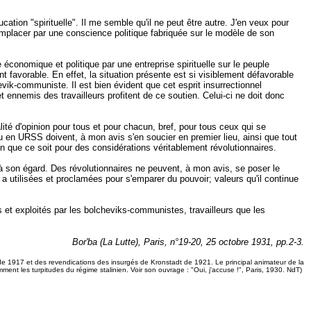
tion "spirituelle". Il me semble qu'il ne peut être autre. J'en veux pour
remplacer par une conscience politique fabriquée sur le modèle de son
 économique et politique par une entreprise spirituelle sur le peuple
nt favorable. En effet, la situation présente est si visiblement défavorable
evik-communiste. Il est bien évident que cet esprit insurrectionnel
et ennemis des travailleurs profitent de ce soutien. Celui-ci ne doit donc
galité d'opinion pour tous et pour chacun, bref, pour tous ceux qui se
 en URSS doivent, à mon avis s'en soucier en premier lieu, ainsi que tout
tion que ce soit pour des considérations véritablement révolutionnaires.
s à son égard. Des révolutionnaires ne peuvent, à mon avis, se poser le
a utilisées et proclamées pour s'emparer du pouvoir; valeurs qu'il continue
és et exploités par les bolcheviks-communistes, travailleurs que les
Bor'ba (La Lutte), Paris, n°19-20, 25 octobre 1931, pp.2-3.
es de 1917 et des revendications des insurgés de Kronstadt de 1921. Le principal animateur de la
ent les turpitudes du régime stalinien. Voir son ouvrage : "Oui, j'accuse !", Paris, 1930. NdT)