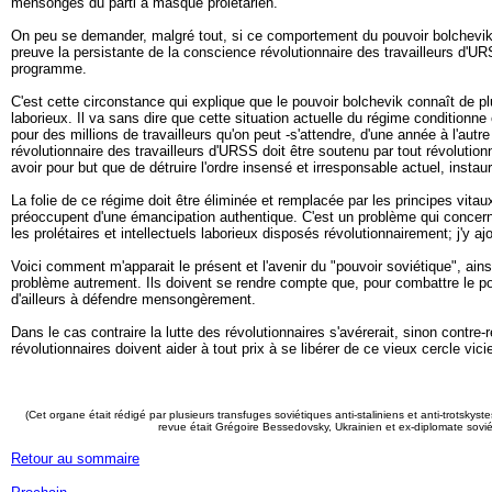
mensonges du parti à masque prolétarien.
On peu se demander, malgré tout, si ce comportement du pouvoir bolchevik à l
preuve la persistante de la conscience révolutionnaire des travailleurs d'U
programme.
C'est cette circonstance qui explique que le pouvoir bolchevik connaît de plu
laborieux. Il va sans dire que cette situation actuelle du régime conditionne 
pour des millions de travailleurs qu'on peut -s'attendre, d'une année à l'aut
révolutionnaire des travailleurs d'URSS doit être soutenu par tout révolutionn
avoir pour but que de détruire l'ordre insensé et irresponsable actuel, inst
La folie de ce régime doit être éliminée et remplacée par les principes vitaux 
préoccupent d'une émancipation authentique. C'est un problème qui concerne
les prolétaires et intellectuels laborieux disposés révolutionnairement; j'y 
Voici comment m'apparait le présent et l'avenir du "pouvoir soviétique", ain
problème autrement. Ils doivent se rendre compte que, pour combattre le pouv
d'ailleurs à défendre mensongèrement.
Dans le cas contraire la lutte des révolutionnaires s'avérerait, sinon contre
révolutionnaires doivent aider à tout prix à se libérer de ce vieux cercle vi
(Cet organe était rédigé par plusieurs transfuges soviétiques anti-staliniens et anti-trotsk
revue était Grégoire Bessedovsky, Ukrainien et ex-diplomate sovié
Retour au sommaire