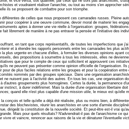
orité, et vice versa, soit qualifiée, par ceux qui ne sont pas anarchistes, d'uto
chistes et voudraient réaliser l'anarchie, ou tout au moins s'en approcher sé
elle ils se proposent de combattre pour son triomphe.
ien différentes de celles que nous proposent ces camarades russes. Pleine au
s'unir pour coopérer à une oeuvre commune, devoir moral de maitenir les engage
truments aptes à donner une vie réelle à l'organisation: groupes, fédérations
 fait librement de manière à ne pas entraver la pensée et l'initiative des indi
uffrant, en tant que corps représentatifs, de toutes les imperfections que j'ai
maintenir et à étendre les rapports personnels entre les camarades les plus ac
ion la plus urgente en chacune d'elles, à formuler les diverses opinions ayant co
nseils, des propositions à soumettre à tous les intéressés, elles ne devienne
itiatives que pour le compte de ceux qui sollicitent et approuvent ces initiati
ils ne peuvent pas présenter comme opinion officielle de l'organisation. Ils p
r pour de plus faciles relations entre les groupes et pour la coopération entre
s comités nommés par des groupes spéciaux. Dans une organisation anarchist
et ne nuisent pas à l'activité des autres. En tous les cas, une organisation d
ace à d'autres groupements plus homogènes. Certes la durée, la permanence d'u
 par instinct, à durer indéfinimet. Mais la durée d'une organisation libertaire d
nces; quand elle n'est plus capable d'une mission utile, le mieux est qu'elle 
la conçois et telle qu'elle a déjà été réalisée, plus ou moins bien, à différ
instar des blochevistes, réunir les anarchistes en une sorte d'armée discipliné
nue, dirigeât la constitution de la nouvelle société. Et peut-être est-il vrai 
s grande. Mais pour quels résultats? N'adviendrait-il pas de l'anarchisme c
 vivre et vaincre, renoncer aux raisons de la vie et dénaturer l'éventuelle v