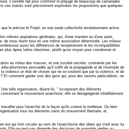
aniser, il semble fait pour confirmer le préjugé de beaucoup de camarades
, dans ces statuts sont précisément exprimées les propositions que quelques-
 que le précise le Projet, en une seule collectivité révolutionnaire active.
 les mêmes aspirations générales, qui, d'une manière ou d'une autre,
able- de nous réunir tous en une même association déterminée. Les milieux
p nombreuses aussi les différences de tempérament et les incompatibilités
s plus âpres luttes intestines, plutôt qu'un moyen pour coordonner et
ation au milieu des masses, et une société secrète, contrainte par les
éducationnistes persuadés qu'il suffit de la propagande et de l'exemple de
 la violence un état de choses qui ne se soutient que par la violence, et de
es? Et comment garder unis des gens qui, pour des raisons particulières, ne
Une telle organisation, disent-ils, " incorporant des éléments
concernant le mouvement anarchiste; elle se désagrégerait infailliblement
travailler pour l'anarchie de la façon qu'ils croient la meilleure. Ou bien
organisation tous les éléments sains du mouvement libertaire, et,
en est qui font circuler au nom de l'anarchisme des idées qui n'ont avec lui
mité. Elle ne peut pas dépende des décisions de majorités réelles ou