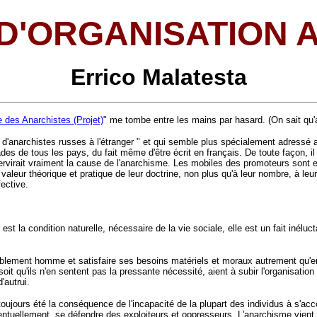
 D'ORGANISATION 
Errico Malatesta
e des Anarchistes (Projet)
" me tombe entre les mains par hasard. (On sait qu'au
 d'anarchistes russes à l'étranger " et qui semble plus spécialement adressé 
ades de tous les pays, du fait même d'être écrit en français. De toute façon, i
ervirait vraiment la cause de l'anarchisme. Les mobiles des promoteurs sont ex
aleur théorique et pratique de leur doctrine, non plus qu'à leur nombre, à leur 
fective.
le est la condition naturelle, nécessaire de la vie sociale, elle est un fait iné
ablement homme et satisfaire ses besoins matériels et moraux autrement qu'en
soit qu'ils n'en sentent pas la pressante nécessité, aient à subir l'organisatio
d'autrui.
toujours été la conséquence de l'incapacité de la plupart des individus à s'acc
 éventuellement, se défendre des exploiteurs et oppresseurs. L'anarchisme vie