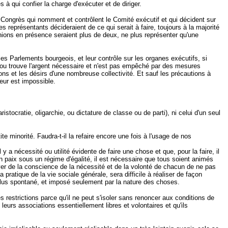
à qui confier la charge d'exécuter et de diriger.
es Congrès qui nomment et contrôlent le Comité exécutif et qui décident sur
représentants décideraient de ce qui serait à faire, toujours à la majorité
pinions en présence seraient plus de deux, ne plus représenter qu'une
les Parlements bourgeois, et leur contrôle sur les organes exécutifs, si
a ou trouve l'argent nécessaire et n'est pas empêché par des mesures
s et les désirs d'une nombreuse collectivité. Et sauf les précautions à
leur est impossible.
tocratie, oligarchie, ou dictature de classe ou de parti), ni celui d'un seul
ite minorité. Faudra-t-il la refaire encore une fois à l'usage de nos
a nécessité ou utilité évidente de faire une chose et que, pour la faire, il
en paix sous un régime d'égalité, il est nécessaire que tous soient animés
river de la conscience de la nécessité et de la volonté de chacun de ne pas
pratique de la vie sociale générale, sera difficile à réaliser de façon
e, plus spontané, et imposé seulement par la nature des choses.
es restrictions parce qu'il ne peut s'isoler sans renoncer aux conditions de
leurs associations essentiellement libres et volontaires et qu'ils