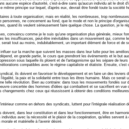
ans aucune espèce d'autorité, c'est-à-dire sans qu'aucun individu ait le droit d
i ce même principe sur lequel, d'après eux, devrait être fondé toute la société
actaires à toute organisation; mais en réalité, les nombreuses, trop nombreu
personnes, ne concernent au fond, que le mode et non le principe d'organisa
es, quand ils veulent sérieusement faire quelque chose. La question, je le rép
es, convaincu comme je le suis qu'une organisation plus générale, mieux formé
outes les insuffisances, peut-être inévitables dans un mouvement qui, comme l
re, serait tout au moins, indubitablement, un important élément de force et de
influer sur la marche que suivent les masses dans leur lutte pour les améliora
épend, en grande partie, le cours que prendront les événements et le but auqu
oppression sous laquelle ils ploient et de l'antagonisme qui les sépare de leurs
améliorations compatibles avec le régime capitaliste et étatiste. Ensuite, c'est 
yndical, ils doivent en favoriser le développement et en faire un des leviers de
l'égalité, la paix et la solidarité entre tous les êtres humains. Mais ce serai
telle révolution. Bien au contraire: dans tous les mouvements fondés sur des 
'oeuvre concertée des hommes d'idées qui combattent et se sacrifient en vue d
des changements chez ceux qui réussissent à obtenir des conditions meilleures
intérieur comme en dehors des syndicats, luttent pour l'intégrale réalisation d
s doivent, dans leur constitution et dans leur fonctionnement, être en harmonie
es individus avec la nécessité et le plaisir de la coopération, qu'elles servent
morale et matérielle à l'avenir désiré.