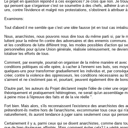
Le projet en question répond-il à ces exigences? Je crois que non. Je trouv
qui pensent que s'organiser c'est se soumettre à des chefs, adhérer à un org
uns, contre l'évidence et malgré nos protestations, s'obstinent à attribuer 
Examinons:
Tout d'abord il me semble que c'est une idée fausse (et en tout cas irréalisa
Nous, anarchistes, nous pouvons nous dire tous du même parti si, par le m
luttent pour la même fin contre des adversaires et des ennemis communs. Ma
et les conditions de lutte diffèrent trop, les modes possibles d'action qui
personnelles pour qu'une Union générale, réalisée sérieusement, ne devien
totaliser les efforts de tous.
Comment, par exemple, pourrait-on organiser de la même manière et avec le
conditions politiques où elle opère, à cacher à l'ennemi ses buts, ses moy
quelques-uns pour transformer graduellement les individus et, par conséquen
créer, contre la violence des oppresseurs, les conditions nécessaires au l
s'aiment et ne s'estiment pas et, pourtant, peuvent également être de bons
D'autre part, les auteurs du Projet déclarent inepte l'idée de créer une org
théoriquement et pratiquement hétérogènes, ne serait qu'un assemblage méc
à peine mise à l'épreuve des faits et de la vie réelle ".
Fort bien. Mais alors, s'ils reconnaissent l'existence des anarchistes des autr
prétendront-ils mettre hors de l'anarchisme, excommunier tous ceux qui n'a
naturellement, ils auront tendance à juger sains seulement ceux qui pen
Certainement il y a, parmi ceux qui se disent anarchistes, comme dans toute
que de bien douteuses affinités. Mais comment éviter cela? La vérité anarc