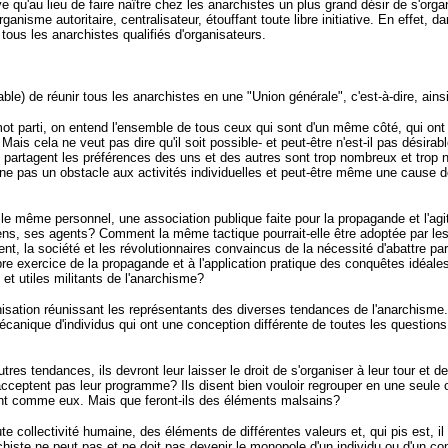
e qu'au lieu de faire naître chez les anarchistes un plus grand désir de s'org
anisme autoritaire, centralisateur, étouffant toute libre initiative. En effet
à tous les anarchistes qualifiés d'organisateurs.
ble) de réunir tous les anarchistes en une "Union générale", c'est-à-dire, ainsi
ot parti, on entend l'ensemble de tous ceux qui sont d'un même côté, qui ont
is cela ne veut pas dire qu'il soit possible- et peut-être n'est-il pas désir
 se partagent les préférences des uns et des autres sont trop nombreux et tro
ne pas un obstacle aux activités individuelles et peut-être même une cause de
 même personnel, une association publique faite pour la propagande et l'agit
ens, ses agents? Comment la même tactique pourrait-elle être adoptée par les 
t, la société et les révolutionnaires convaincus de la nécessité d'abattre par
ibre exercice de la propagande et à l'application pratique des conquêtes idéal
 et utiles militants de l'anarchisme?
anisation réunissant les représentants des diverses tendances de l'anarchisme. 
anique d'individus qui ont une conception différente de toutes les questions 
es tendances, ils devront leur laisser le droit de s'organiser à leur tour et de 
cceptent pas leur programme? Ils disent bien vouloir regrouper en une seule 
sent comme eux. Mais que feront-ils des éléments malsains?
 collectivité humaine, des éléments de différentes valeurs et, qui pis est, il 
histe ne peut pas et ne doit pas devenir le monopole d'un individu ou d'un co