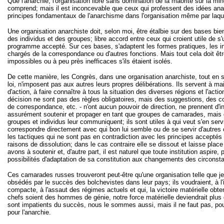
Que l'anarchie, l'organisation libre sans domination de la maorité sur la min
comprend; mais il est inconcevable que ceux qui professent des idées anar
principes fondamentaux de l'anarchisme dans l'organisation même par laqu
Une organisation anarchiste doit, selon moi, être étalbie sur des bases b
des individus et des groupes; libre accord entre ceux qui croient utile de 
programme accepté. Sur ces bases, s'adaptent les formes pratiques, les ins
chargés de la correspondance ou d'autres fonctions. Mais tout cela doit être
impossibles ou à peu près inefficaces s'ils étaient isolés.
De cette manière, les Congrès, dans une organisation anarchiste, tout en so
loi, n'imposent pas aux autres leurs propres délibérations. Ils servent à 
d'action, à faire connaître à tous la situation des diverses régions et l'act
décision ne sont pas des règles obligatoires, mais des suggestions, des co
de correspondance, etc. - n'ont aucun pouvoir de direction, ne prennent d'in
assurément soutenir et propager en tant que groupes de camarades, mais qu'
groupes et individus leur communiquent; ils sont utiles à qui veut s'en servi
correspondre directement avec qui bon lui semble ou de se servir d'autre
les tactiques qui ne sont pas en contradiction avec les principes acceptés 
raisons de dissolution; dans le cas contraire elle se dissout et laisse pl
avons à soutenir et, d'autre part, il est naturel que toute institution aspire,
possibilités d'adaptation de sa constitution aux changements des circonsta
Ces camarades russes trouveront peut-être qu'une organisation telle que je 
obsédés par le succès des bolchevistes dans leur pays; ils voudraient, à l'
compacte, à l'assaut des régimes actuels et qui, la victoire matérielle obte
chefs soient des hommes de génie, notre force matérielle deviendrait plu
sont impatients du succès, nous le sommes aussi, mais il ne faut pas, pour
pour l'anarchie.