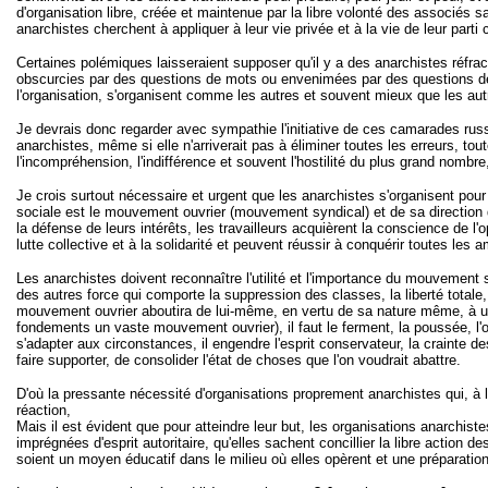
d'organisation libre, créée et maintenue par la libre volonté des associés s
anarchistes cherchent à appliquer à leur vie privée et à la vie de leur part
Certaines polémiques laisseraient supposer qu'il y a des anarchistes réfr
obscurcies par des questions de mots ou envenimées par des questions de 
l'organisation, s'organisent comme les autres et souvent mieux que les autr
Je devrais donc regarder avec sympathie l'initiative de ces camarades russ
anarchistes, même si elle n'arriverait pas à éliminer toutes les erreurs, t
l'incompréhension, l'indifférence et souvent l'hostilité du plus grand nomb
Je crois surtout nécessaire et urgent que les anarchistes s'organisent pour 
sociale est le mouvement ouvrier (mouvement syndical) et de sa direction d
la défense de leurs intérêts, les travailleurs acquièrent la conscience de l'
lutte collective et à la solidarité et peuvent réussir à conquérir toutes les 
Les anarchistes doivent reconnaître l'utilité et l'importance du mouvement s
des autres force qui comporte la suppression des classes, la liberté totale, 
mouvement ouvrier aboutira de lui-même, en vertu de sa nature même, à une 
fondements un vaste mouvement ouvrier), il faut le ferment, la poussée, l
s'adapter aux circonstances, il engendre l'esprit conservateur, la crainte 
faire supporter, de consolider l'état de choses que l'on voudrait abattre.
D'où la pressante nécessité d'organisations proprement anarchistes qui, à l'
réaction,
Mais il est évident que pour atteindre leur but, les organisations anarchiste
imprégnées d'esprit autoritaire, qu'elles sachent concillier la libre action d
soient un moyen éducatif dans le milieu où elles opèrent et une préparation 