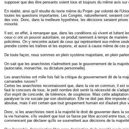
supposer que des être pensants soient tous et toujours du même avis sur ce 
En réalité, ainsi qu'il résulte du texte même du Projet- par volonté de l'U
toutes les questions importantes. Les Congrès, naturellement, seraient com
des voix. Donc, dans la meilleure hypothèse, les décisions seraient prises 
minorité.
Il est, en effet, à remarquer que, dans les conditions où vivent et luttent 
ceux-ci ont un pouvoir autoritaire, se produit rarement à temps de manière
policières. On y rencontre autant de ceux qui représentent eux-même seulem
prendre contre les traîtres et les espions, et aussi à cause même de ces p
De toute façon, nous sommes en plein système majoritaire, en plein parl
On sait que les anarchistes n'admettent pas le gouvernement de la majorité (
(autocratie, monarchie, ou dictature personnelle).
Les anarchistes ont mille fois fait la critique du gouvernement dit de la majo
camarades russes?
Certes les anarchistes reconnaissent que, dans la vie en commun, il est souv
faut le concours de tous, le petit nombre doit sentir la nécessité de s'ada
d'un esprit de concorde, de tolérence, de souplesse. Mais cette adaptation 
paralyser la vie sociale par son obstination. Elle ne doit pas être imposée c
absolue, mais il est certain que tout groupement humain est d'autant plus v
Donc, si les anarchistes nient à la majorité le droit de gouverner dans la so
la vie humaine, s'ils veulent que tout se fasse par libre accord entre tous,
commencent par déclarer qu'ils se soumettent aux décisions de la majorit