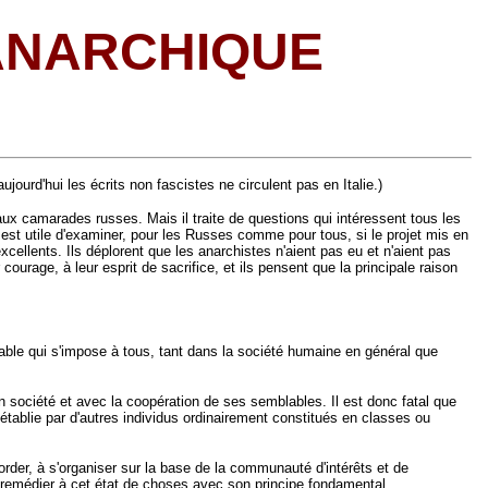
ANARCHIQUE
jourd'hui les écrits non fascistes ne circulent pas en Italie.)
aux camarades russes. Mais il traite de questions qui intéressent tous les
l est utile d'examiner, pour les Russes comme pour tous, si le projet mis en
cellents. Ils déplorent que les anarchistes n'aient pas eu et n'aient pas
courage, à leur esprit de sacrifice, et ils pensent que la principale raison
luctable qui s'impose à tous, tant dans la société humaine en général que
 société et avec la coopération de ses semblables. Il est donc fatal que
n établie par d'autres individus ordinairement constitués en classes ou
order, à s'organiser sur la base de la communauté d'intérêts et de
nt remédier à cet état de choses avec son principe fondamental