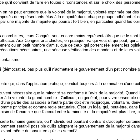
qu'il convient de faire en toutes circonstances et sur le choix des personnes 
nion on ne peut entendre que la volonté de la majorité, volonté exprimée par d
posés de représentants élus à la majorité dans chaque groupe adhérant et ces 
par une majorité de majorité qui pourrait fort bien, en particulier quand les o
les anarchistes, leurs Congrès sont encore moins représentatifs que ne le sont 
 efficace. Aux Congrès anarchistes, en pratique, va qui veut et qui peut, qui 
ent ou un petit nombre d'amis, que de ceux qui portent réellement les opinion
récautions nécessaires, une sérieuse vérification des mandats et de leurs va
ementarisme.
démocratie), pas plus qu'il n'admettent le gouvernement d'un petit nombre (aris
rité qui, dans l'application pratique, conduit toujours à la domination d'une pet
ent nécessaire que la minorité se conforme à l'avis de la majorité. Quand il y 
pter à la volonté du grand nombre. D'ailleurs, en général, pour vivre ensemble 
d'une partie des associés à l'autre partie doit être réciproque, volontaire, dé
omme principe et comme règle statutaire. C'est un idéal qui, peut-être, dans la 
oisin de l'anarchie que l'accord entre la minorité et la majorité est plus libr
ciété humaine générale, où l'individu est pourtant contraint d'accepter certain
 comment serait-il possible qu'ils adoptent le gouvernement de la majorité dans 
é avant même de savoir ce qu'elles seront?