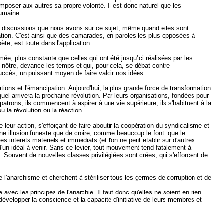
'imposer aux autres sa propre volonté. Il est donc naturel que les
 humaine.
ses discussions que nous avons sur ce sujet, même quand elles sont
tion. C'est ainsi que des camarades, en paroles les plus opposées à
ète, est toute dans l'application.
e, plus constante que celles qui ont été jusqu'ici réalisées par les
e nôtre, devance les temps et qui, pour cela, se débat contre
 succès, un puissant moyen de faire valoir nos idées.
tions et l'émancipation. Aujourd'hui, la plus grande force de transformation
el arrivera la prochaine révolution. Par leurs organisations, fondées pour
 patrons, ils commencent à aspirer à une vie supérieure, ils s'habituent à la
ou la révolution ou la réaction.
 leur action, s'efforçant de faire aboutir la coopération du syndicalisme et
t une illusion funeste que de croire, comme beaucoup le font, que le
intérêts matériels et immédiats (et l'on ne peut établir sur d'autres
'un idéal à venir. Sans ce levier, tout mouvement tend fatalement à
. Souvent de nouvelles classes privilégiées sont crées, qui s'efforcent de
e l'anarchisme et cherchent à stériliser tous les germes de corruption et de
 avec les principes de l'anarchie. Il faut donc qu'elles ne soient en rien
 à développer la conscience et la capacité d'initiative de leurs membres et