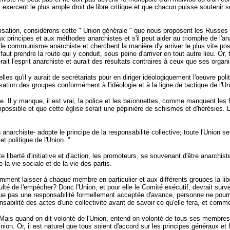
t et exercent le plus ample droit de libre critique et que chacun puisse souteni
sation, considérons cette " Union générale " que nous proposent les Russes co
ux principes et aux méthodes anarchistes et s'il peut aider au triomphe de l'
e communisme anarchiste et cherchent la manière d'y arriver le plus vite possi
aut prendre la route qui y conduit, sous peine d'arriver en tout autre lieu. Or,
ait l'esprit anarchiste et aurait des résultats contraires à ceux que ses orga
lles qu'il y aurait de secrétariats pour en diriger idéologiquement l'oeuvre poli
anisation des groupes conformément à l'idéologie et à la ligne de tactique de l'U
 Il y manque, il est vrai, la police et les baïonnettes, comme manquent les fid
ble et que cette église serait une pépinière de schismes et d'hérésies. L'espr
anarchiste- adopte le principe de la responsabilité collective; toute l'Union se
t politique de l'Union. "
liberté d'initiative et d'action, les promoteurs, se souvenant d'être anarchiste
 la vie sociale et de la vie des partis.
ment laisser à chaque membre en particulier et aux différents groupes la lib
é de l'empêcher? Donc l'Union, et pour elle le Comité exécutif, devrait surveill
ue pas une responsabilité formellement acceptée d'avance, personne ne pourrait
onsabilité des actes d'une collectivité avant de savoir ce qu'elle fera, et comm
. Mais quand on dit volonté de l'Union, entend-on volonté de tous ses membres?
on. Or, il est naturel que tous soient d'accord sur les principes généraux et