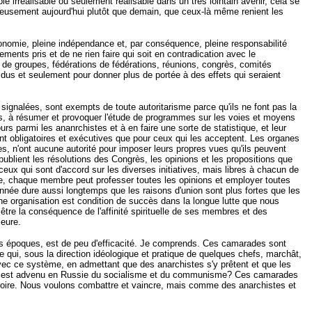
pie irréalisable ou seulement réalisable dans un très lointain avenir, cela se
rieusement aujourd'hui plutôt que demain, que ceux-là même renient les
tonomie, pleine indépendance et, par conséquence, pleine responsabilité
ments pris et de ne rien faire qui soit en contradication avec le
 de groupes, fédérations de fédérations, réunions, congrès, comités
vidus et seulement pour donner plus de portée à des effets qui seraient
 signalées, sont exempts de toute autoritarisme parce qu'ils ne font pas la
tifs, à résumer et provoquer l'étude de programmes sur les voies et moyens
urs parmi les ananrchistes et à en faire une sorte de statistique, et leur
nt obligatoires et exécutives que pour ceux qui les acceptent. Les organes
ves, n'ont aucune autorité pour imposer leurs propres vues qu'ils peuvent
ublient les résolutions des Congrès, les opinions et les propositions que
 ceux qui sont d'accord sur les diverses initiatives, mais libres à chacun de
e, chaque membre peut professer toutes les opinions et employer toutes
onnée dure aussi longtemps que les raisons d'union sont plus fortes que les
ne organisation est condition de succès dans la longue lutte que nous
oit être la conséquence de l'affinité spirituelle de ses membres et des
meure.
entes époques, est de peu d'efficacité. Je comprends. Ces camarades sont
e qui, sous la direction idéologique et pratique de quelques chefs, marchât,
qu'avec ce système, en admettant que des anarchistes s'y prêtent et que les
e qui est advenu en Russie du socialisme et du communisme? Ces camarades
ictoire. Nous voulons combattre et vaincre, mais comme des anarchistes et