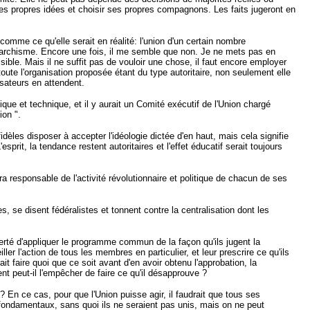
r ses propres idées et choisir ses propres compagnons. Les faits jugeront en
mme ce qu'elle serait en réalité: l'union d'un certain nombre
anarchisme. Encore une fois, il me semble que non. Je ne mets pas en
ble. Mais il ne suffit pas de vouloir une chose, il faut encore employer
 toute l'organisation proposée étant du type autoritaire, non seulement elle
nisateurs en attendent.
tique et technique, et il y aurait un Comité exécutif de l'Union chargé
nion ".
èles disposer à accepter l'idéologie dictée d'en haut, mais cela signifie
it, la tendance restent autoritaires et l'effet éducatif serait toujours
ra responsable de l'activité révolutionnaire et politique de chacun de ses
s, se disent fédéralistes et tonnent contre la centralisation dont les
erté d'appliquer le programme commun de la façon qu'ils jugent la
er l'action de tous les membres en particulier, et leur prescrire ce qu'ils
 faire quoi que ce soit avant d'en avoir obtenu l'approbation, la
ent peut-il l'empêcher de faire ce qu'il désapprouve ?
 En ce cas, pour que l'Union puisse agir, il faudrait que tous ses
 fondamentaux, sans quoi ils ne seraient pas unis, mais on ne peut