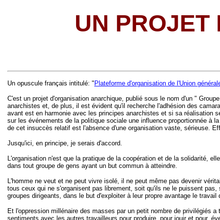
UN PROJET
Un opuscule français intitulé: "
Plateforme d'organisation de l'Union général
C'est un projet d'organisation anarchique, publié sous le nom d'un " Groupe
anarchistes et, de plus, il est évident qu'il recherche l'adhésion des camar
avant est en harmonie avec les principes anarchistes et si sa réalisation s
sur les événements de la politique sociale une influence proportionnée à la v
de cet insuccès relatif est l'absence d'une organisation vaste, sérieuse. Ef
Jusqu'ici, en principe, je serais d'accord.
L'organisation n'est que la pratique de la coopération et de la solidarité, el
dans tout groupe de gens ayant un but commun à atteindre.
L'homme ne veut et ne peut vivre isolé, il ne peut même pas devenir vérit
tous ceux qui ne s'organisent pas librement, soit qu'ils ne le puissent pas, 
groupes dirigeants, dans le but d'exploiter à leur propre avantage le travail 
Et l'oppression millénaire des masses par un petit nombre de privilégiés a 
sentiments avec les autres travailleurs pour produire, pour jouir et pour,