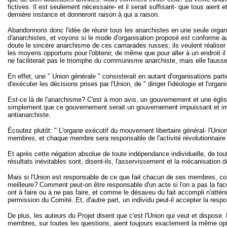
fictives. Il est seulement nécessaire- et il serait suffisant- que tous aien
dernière instance et donneront raison à qui a raison.
Abandonnons donc l'idée de réunir tous les anarchistes en une seule organi
d'anarchistes, et voyons si le mode d'organisation proposé est conforme a
doute le sincère anarchisme de ces camarades russes; ils veulent réaliser l
les moyens opportuns pour l'obtenir, de même que pour aller à un endroit il f
ne faciliterait pas le triomphe du communisme anarchiste, mais elle fausser
En effet, une " Union générale " consisterait en autant d'organisations partie
d'exécuter les décisions prises par l'Union, de " diriger l'idéologie et l'org
Est-ce là de l'anarchisme? C'est à mon avis, un gouvernement et une église.
simplement que ce gouvernement serait un gouvernement impuissant et impossi
antianarchiste.
Écoutez plutôt: " L'organe exécutif du mouvement libertaire général- l'Union 
membres, et chaque membre sera responsable de l'activité révolutionnaire e
Et après cette négation absolue de toute indépendance individuelle, de toute 
résultats inévitables sont, disent-ils, l'asservissement et la mécanisation de
Mais si l'Union est responsable de ce que fait chacun de ses membres, com
meilleure? Comment peut-on être responsable d'un acte si l'on a pas la facult
ont à faire ou à ne pas faire, et comme le désaveu du fait accompli n'attén
permission du Comité. Et, d'autre part, un individu peut-il accepter la resp
De plus, les auteurs du Projet disent que c'est l'Union qui veut et dispose
membres, sur toutes les questions, aient toujours exactement la même opini