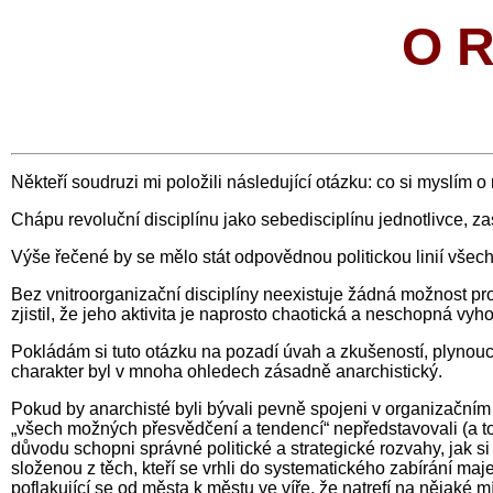
O 
Někteří soudruzi mi položili následující otázku: co si myslím 
Chápu revoluční disciplínu jako sebedisciplínu jednotlivce, z
Výše řečené by se mělo stát odpovědnou politickou linií všech
Bez vnitroorganizační disciplíny neexistuje žádná možnost pro
zjistil, že jeho aktivita je naprosto chaotická a neschopná vyh
Pokládám si tuto otázku na pozadí úvah a zkušeností, plynoucí
charakter byl v mnoha ohledech zásadně anarchistický.
Pokud by anarchisté byli bývali pevně spojeni v organizačním 
„všech možných přesvědčení a tendencí“ nepředstavovali (a to 
důvodu schopni správné politické a strategické rozvahy, jak si 
složenou z těch, kteří se vrhli do systematického zabírání maje
poflakující se od města k městu ve víře, že natrefí na nějaké m