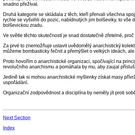
snadno přežívat.
Druhá kategorie se skládala z těch, kteří přervali všechna sp
rychle se vyšvihli do pozic, nabídnutých jim bolševiky, to vše 
bolševickou zradu.
Ve světle těchto skutečností je snad dostatečně zřetelné, pro
Za prvé to znemožňuje ustavit uvědomělý anarchistický kolekti
můžeme bombasticky řečnit a přemýšlet o velkých ideách, ale k
Proto hovořím o anarchistické organizaci, spočívající na pri
revolučního anarchismu a pomáhala by mu, aby zaujal příslušné
Jedině tak si mohou anarchistické myšlenky získat masy pří
uspořádání.
Organizační zodpovědnost a disciplína by neměly jít proti sobě
Next Section
Index