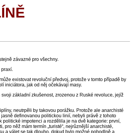
ÍNĚ
 stejně závazné pro všechny.
 praxí.
může existovat revoluční předvoj, protože v tomto případě by
í iniciátora, jak od něj očekávají masy.
 svoji základní zkušenost, zrozenou z Ruské revoluce, jejíž
plíny, neutrpěli by takovou porážku. Protože ale anarchisté
asně definovanou politickou linií, nebyli právě z tohoto
politické impotenci a rozdělila je na dvě kategorie: první,
i, pro něž mám termín „turisté“, nejrůznější anarchisté,
 času a válet se tak dlouho, dokud bylo možné pohodlně a