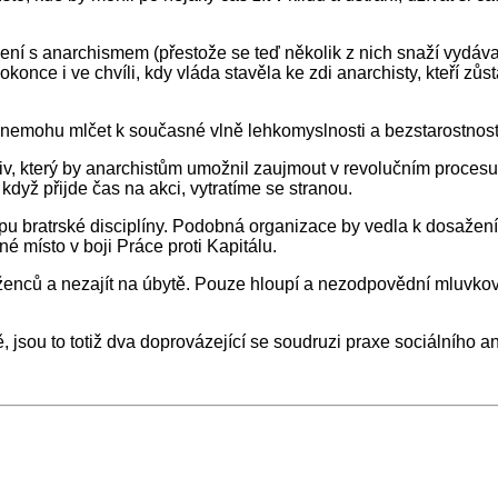
ojení s anarchismem (přestože se teď několik z nich snaží vydá
dokonce i ve chvíli, kdy vláda stavěla ke zdi anarchisty, kteří 
č nemohu mlčet k současné vlně lehkomyslnosti a bezstarostnosti
v, který by anarchistům umožnil zaujmout v revolučním procesu m
dyž přijde čas na akci, vytratíme se stranou.
ncipu bratrské disciplíny. Podobná organizace by vedla k dosaže
 místo v boji Práce proti Kapitálu.
vrženců a nezajít na úbytě. Pouze hloupí a nezodpovědní mluv
, jsou to totiž dva doprovázející se soudruzi praxe sociálního 