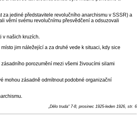
vat za jediné představitele revolučního anarchismu v SSSR) a
zůstali věrní svému revolučnímu přesvědčení a odsuzovali
 v našich kruzích.
ísto jim náležející a za druhé vede k situaci, kdy sice
ní zásadního porozumění mezi všemi živoucími silami
kové mohou zásadně odmítnout podobné organizační
anarchismu.
„Dělo truda“ 7-8, prosinec 1925-leden 1926, str. 6