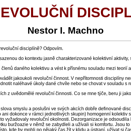
REVOLUČNÍ DISCIPL
Nestor I. Machno
o revoluční disciplíně? Odpovím.
asazenou do kontextu jasně charakterizované kolektivní aktivity,
 členů daného kolektivu a vést k přísnému souladu mezi teorií a
vádět jakoukoli revoluční činnost. V nepřítomnosti disciplíny ne
odnotit naléhavé úkoly dané chvíle nebo se chovat v souladu s rol
ch z uvědomělé revoluční činnosti. Co se mne týče, beru ji jako
slova smyslu a poslušni ve svých akcích dobře definované disci
ani dokonce v rámci jednotlivých skupin) homogenní kolektiv s j
to vyžadovaly revoluční okolnosti. Dezorganizace je odsoudila k 
tku buržoazie v němž se zabydleli a užívali si komfortu. Jsou to t
ísto, kde by mohli po nějaký čas žít v klidu a ústraní, užívat si