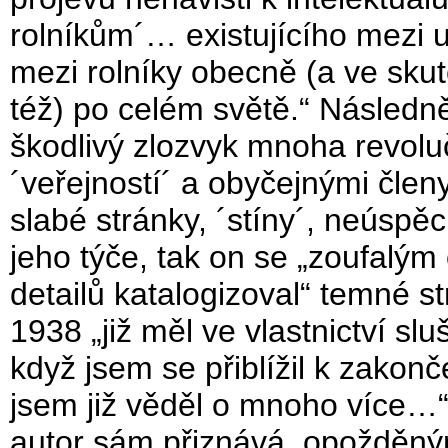
rolníkům´… existujícího mezi 
mezi rolníky obecně (a ve sku
též) po celém světě.“ Následn
škodlivý zlozvyk mnoha revolu
´veřejností´ a obyčejnými členy
slabé stránky, ´stíny´, neúspě
jeho týče, tak on se „zoufalý
detailů katalogizoval“ temné 
1938 „již měl ve vlastnictví sl
když jsem se přiblížil k zakon
jsem již věděl o mnoho více…“
autor sám přiznává, opožděnými