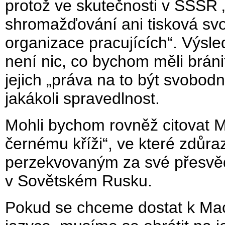
protož ve skutečnosti v SSSR 
shromažďování ani tisková sv
organizace pracujících“. Výsl
není nic, co bychom měli bráni
jejich „práva na to být svobo
jakákoli spravedlnost.
Mohli bychom rovněž citovat 
černému kříži“, ve které zdůr
perzekvovaným za své přesvěd
v Sovětském Rusku.
Pokud se chceme dostat k Ma