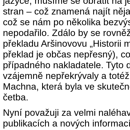
jazyce, musíme se obrátit na je
stran – což znamená najít něja
což se nám po několika bezvý
nepodařilo. Zdálo by se rovně
překladu Aršinovovu „Historii
překlad je občas nepřesný), co
případného nakladatele. Tyto d
vzájemně nepřekrývaly a totéž 
Machna, která byla ve skutečn
četba.
Nyní považuji za velmi naléha
publikacích a nových informac