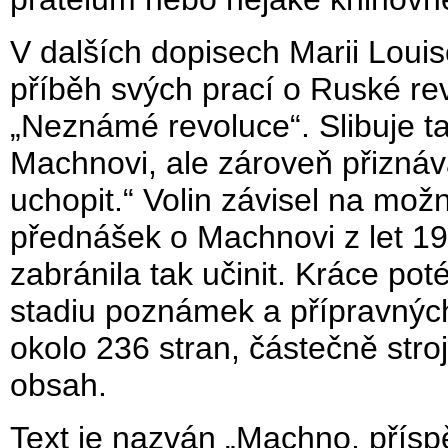
V dalších dopisech Marii Louis
příběh svých prací o Ruské rev
„Neznámé revoluce“. Slibuje ta
Machnovi, ale zároveň přiznáv
uchopit.“ Volin závisel na mo
přednášek o Machnovi z let 1
zabránila tak učinit. Kráce poté
stadiu poznámek a přípravnýc
okolo 236 stran, částečně stro
obsah.
Text je nazván „Machno, přísp