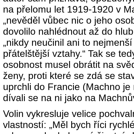
na přelomu let 1919-1920 v Ma
„nevěděl vůbec nic o jeho oso
dovolilo nahlédnout až do hlu
„nikdy neučinil ani to nejmenš
přátelštější vztahy.“ Tak se t
osobnost musel obrátit na sv
ženy, proti které se zdá se stavě
uprchli do Francie (Machno je
dívali se na ni jako na Machnů
Volin vykresluje velice pochv
vlastností: „Měl bych říci rych