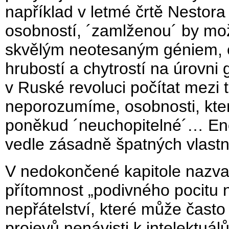
například v letmé črtě Nestora
osobností, ´zamlženou´ by mož
skvělým neotesaným géniem, o
hrubostí a chytrostí na úrovn
v Ruské revoluci počítat mezi 
neporozumíme, osobnosti, kter
poněkud ´neuchopitelné´… Enor
vedle zásadně špatných vlastno
V nedokončené kapitole nazvané
přítomnost „podivného pocitu 
nepřátelství, které může čas
projevů nenávisti k intelektuá