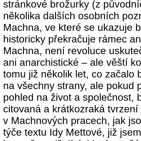
stránkové brožurky (z původníc
několika dalších osobních poz
Machna, ve které se ukazuje b
historicky překračuje rámec an
Machna, není revoluce uskute
ani anarchistické – ale věští k
tomu již několik let, co začalo
na všechny strany, ale pokud 
pohled na život a společnost,
citovaná a krátkozraká tvrzen
v Machnových pracech, jak jso
týče textu Idy Mettové, již jse