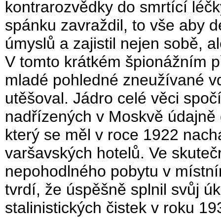
kontrarozvědky do smrtící léč
spánku zavraždil, to vše aby 
úmyslů a zajistil nejen sobě, al
V tomto krátkém špionážním př
mladé pohledné zneužívané vd
utěšoval. Jádro celé věci spoč
nadřízených v Moskvě údajně d
který se měl v roce 1922 nach
varšavských hotelů. Ve skutečn
nepohodlného pobytu v místní
tvrdí, že úspěšně splnil svůj ú
stalinistických čistek v roku 1