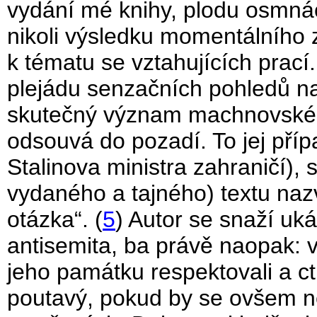
vydání mé knihy, plodu osmnác
nikoli výsledku momentálního z
k tématu se vztahujících pra
plejádu senzačních pohledů na 
skutečný význam machnovskéh
odsouvá do pozadí. To jej příp
Stalinova ministra zahraničí)
vydaného a tajného) textu na
otázka“. (
5
) Autor se snaží uk
antisemita, ba právě naopak: v
jeho památku respektovali a cti
poutavý, pokud by se ovšem nes