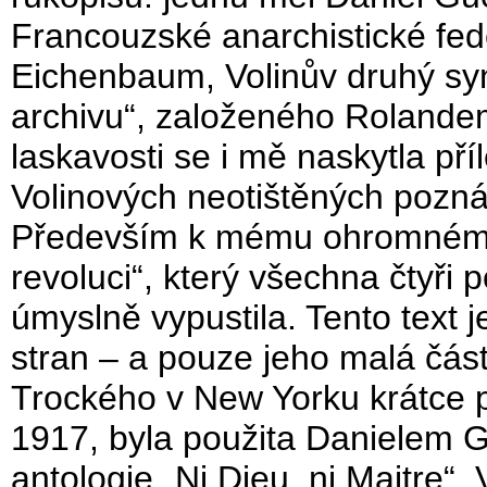
Francouzské anarchistické fede
Eichenbaum, Volinův druhý sy
archivu“, založeného Rolande
laskavosti se i mě naskytla př
Volinových neotištěných pozn
Především k mému ohromnému
revoluci“, který všechna čtyři 
úmyslně vypustila. Tento text 
stran – a pouze jeho malá část
Trockého v New Yorku krátce p
1917, byla použita Danielem 
antologie „Ni Dieu, ni Maitre“.