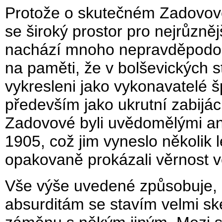
Protože o skutečném Zadovově
se široký prostor pro nejrůzněj
nachází mnoho nepravděpodo
na paměti, že v bolševických s
vykresleni jako vykonavatelé 
především jako ukrutní zabijáci
Zadovové byli uvědomělými anar
1905, což jim vyneslo několik l
opakovaně prokázali věrnost 
Vše výše uvedené způsobuje,
absurditám se stavím velmi sk