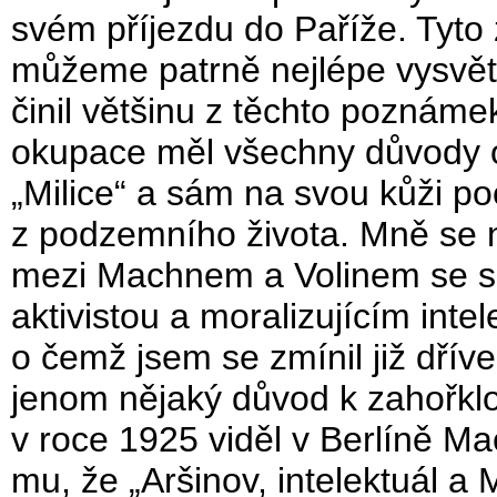
svém příjezdu do Paříže. Tyto
můžeme patrně nejlépe vysvětli
činil většinu z těchto poznám
okupace měl všechny důvody 
„Milice“ a sám na svou kůži poc
z podzemního života. Mně se n
mezi Machnem a Volinem se sk
aktivistou a moralizujícím inte
o čemž jsem se zmínil již dříve
jenom nějaký důvod k zahořklo
v roce 1925 viděl v Berlíně Ma
mu, že „Aršinov, intelektuál a M