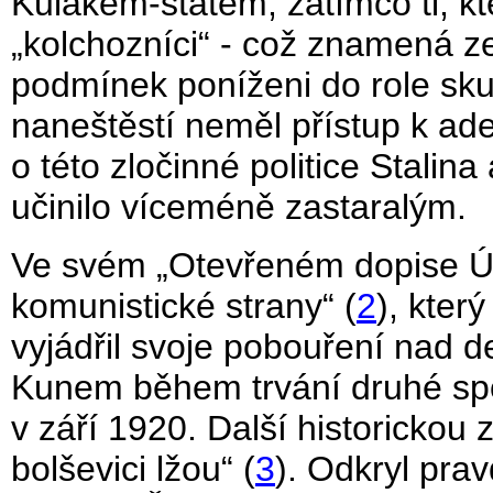
Kulakem-státem, zatímco ti, kt
„kolchozníci“ - což znamená ze
podmínek poníženi do role sk
naneštěstí neměl přístup k ad
o této zločinné politice Stalin
učinilo víceméně zastaralým.
Ve svém „Otevřeném dopise Ú
komunistické strany“ (
2
), kter
vyjádřil svoje pobouření nad d
Kunem během trvání druhé sp
v září 1920. Další historickou z
bolševici lžou“ (
3
). Odkryl pra