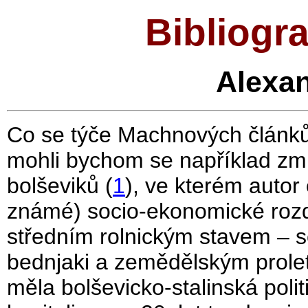
Bibliogr
Alexan
Co se týče Machnových článků,
mohli bychom se například zmí
bolševiků (
1
), ve kterém autor
známé) socio-ekonomické rozdí
středním rolnickým stavem – s
bednjaki a zemědělským prolet
měla bolševicko-stalinská pol