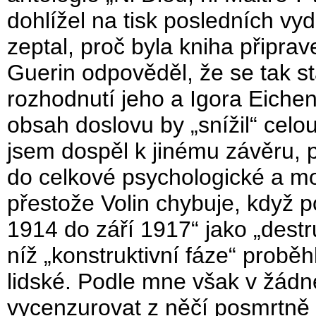
dohlížel na tisk posledních v
zeptal, proč byla kniha připrave
Guerin odpověděl, že se tak s
rozhodnutí jeho a Igora Eichen
obsah doslovu by „snížil“ celou 
jsem dospěl k jinému závěru, 
do celkové psychologické a mo
přestože Volin chybuje, když p
1914 do září 1917“ jako „destru
níž „konstruktivní fáze“ proběh
lidské. Podle mne však v žád
vycenzurovat z něčí posmrtně v