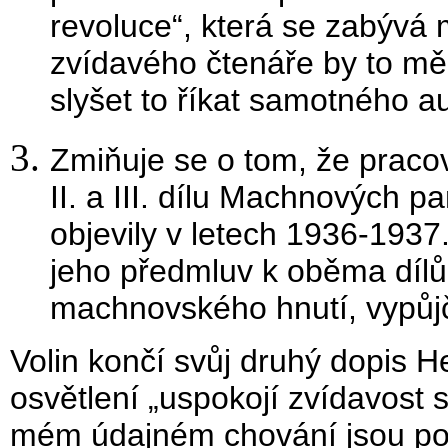
revoluce“, která se zabýv
zvídavého čtenáře by to měl
slyšet to říkat samotného au
Zmiňuje se o tom, že pracov
II. a III. dílu Machnových p
objevily v letech 1936-1937
jeho předmluv k oběma dílů
machnovského hnutí, vypůj
Volin končí svůj druhý dopis H
osvětlení „uspokojí zvídavost s
mém údajném chování jsou po