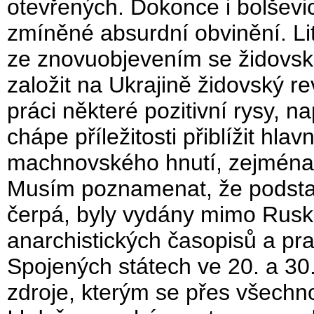
otevřených. Dokonce i bolševic
zmíněné absurdní obvinění. Li
ze znovuobjevením se židovsk
založit na Ukrajině židovský r
práci některé pozitivní rysy, n
chápe příležitosti přiblížit hla
machnovského hnutí, zejména j
Musím poznamenat, že podstatn
čerpá, byly vydány mimo Rusk
anarchistických časopisů a pra
Spojených státech ve 20. a 30
zdroje, kterým se přes všechno