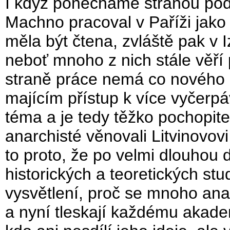
I když ponecháme stranou podi
Machno pracoval v Paříži jako
měla být čtena, zvláště pak v I
neboť mnoho z nich stále věř
straně práce nemá co nového
majícím přístup k více vyčerp
téma a je tedy těžko pochopitel
anarchisté věnovali Litvinovovi
to proto, že po velmi dlouhou
historických a teoretických st
vysvětlení, proč se mnoho anar
a nyní tleskají každému akade