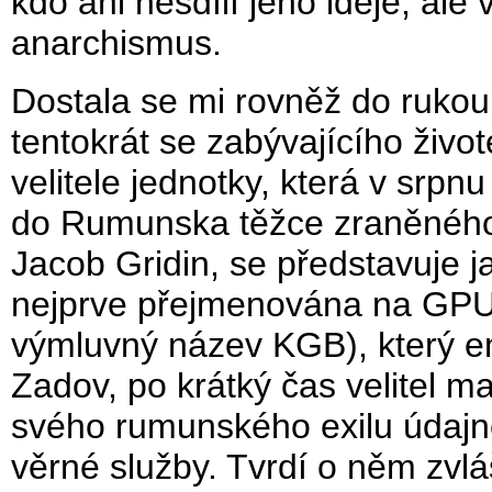
kdo ani nesdílí jeho ideje, ale
anarchismus.
Dostala se mi rovněž do rukou
tentokrát se zabývajícího ži
velitele jednotky, která v srpn
do Rumunska těžce zraněného 
Jacob Gridin, se představuje 
nejprve přejmenována na GPU 
výmluvný název KGB), který em
Zadov, po krátký čas velitel
svého rumunského exilu údajně
věrné služby. Tvrdí o něm zvlá