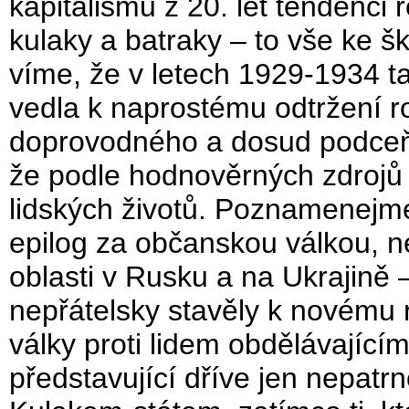
kapitalismu z 20. let tendenci 
kulaky a batraky – to vše ke šk
víme, že v letech 1929-1934 tat
vedla k naprostému odtržení ro
doprovodného a dosud podceňo
že podle hodnověrných zdrojů 
lidských životů. Poznamenejme
epilog za občanskou válkou, n
oblasti v Rusku a na Ukrajině 
nepřátelsky stavěly k novému 
války proti lidem obdělávající
představující dříve jen nepatr