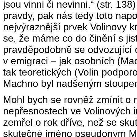
jsou vinni či nevinni.“ (str. 13
pravdy, pak nás tedy toto napo
nejvýraznější prvek Volinovy kr
se, že máme co do činění s jis
pravděpodobně se odvozující o
v emigraci – jak osobních (Mac
tak teoretických (Volin podpor
Machno byl nadšeným stoupen
Mohl bych se rovněž zmínit o 
nepřesnostech ve Volinových 
zemřel o rok dříve, než se sku
skutečné jméno pseudonym Mic