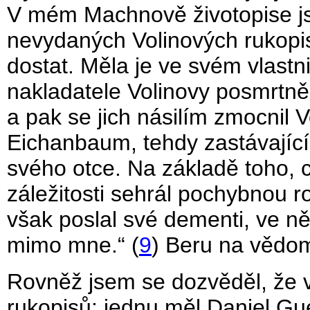
V mém Machnově životopise js
nevydaných Volinových rukopi
dostat. Měla je ve svém vlast
nakladatele Volinovy posmrtn
a pak se jich násilím zmocnil V
Eichanbaum, tehdy zastávající 
svého otce. Na základě toho, 
záležitosti sehrál pochybnou rol
však poslal své dementi, ve něm
mimo mne.“ (
9
) Beru na vědom
Rovněž jsem se dozvěděl, že v
rukopisů: jednu měl Daniel Gue