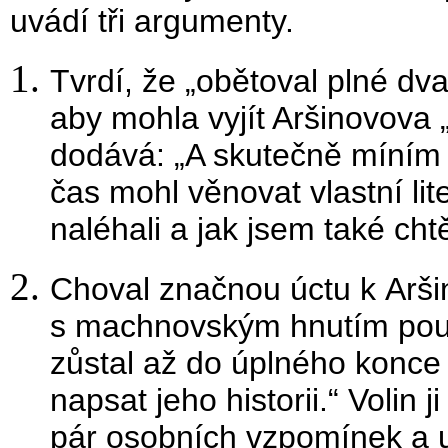
uvádí tři argumenty.
Tvrdí, že „obětoval plné dv
aby mohla vyjít Aršinovova
dodává: „A skutečně míním ´
čas mohl věnovat vlastní lit
naléhali a jak jsem také chtě
Choval značnou úctu k Aršin
s machnovským hnutím pouh
zůstal až do úplného konce 
napsat jeho historii.“ Volin j
pár osobních vzpomínek a u