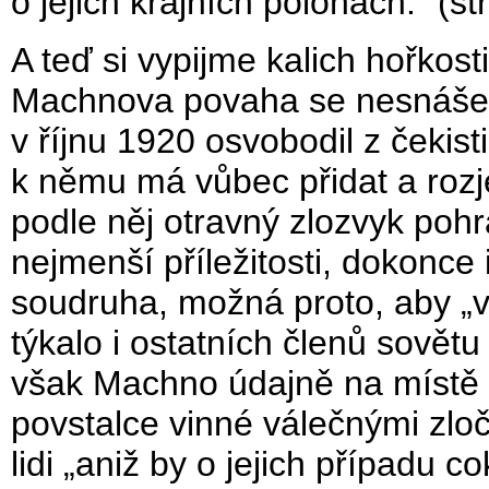
o jejich krajních polohách.“ (st
A teď si vypijme kalich hořkos
Machnova povaha se nesnášely
v říjnu 1920 osvobodil z čekist
k němu má vůbec přidat a rozj
podle něj otravný zlozvyk pohr
nejmenší příležitosti, dokonce
soudruha, možná proto, aby „v
týkalo i ostatních členů sově
však Machno údajně na místě za
povstalce vinné válečnými zloč
lidi „aniž by o jejich případu cok