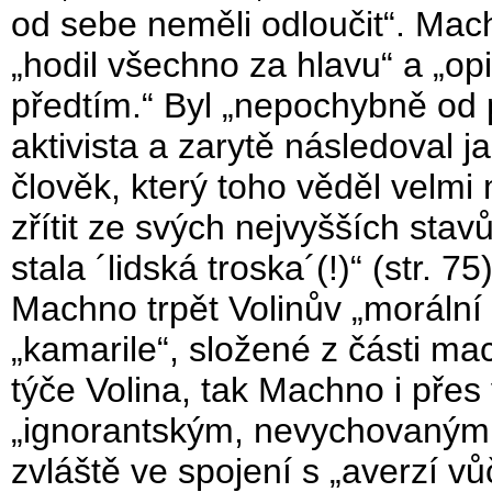
od sebe neměli odloučit“. Mac
„hodil všechno za hlavu“ a „opi
předtím.“ Byl „nepochybně od 
aktivista a zarytě následoval ja
člověk, který toho věděl velm
zřítit ze svých nejvyšších stav
stala ´lidská troska´(!)“ (str. 
Machno trpět Volinův „morální v
„kamarile“, složené z části ma
týče Volina, tak Machno i přes 
„ignorantským, nevychovaným 
zvláště ve spojení s „averzí v