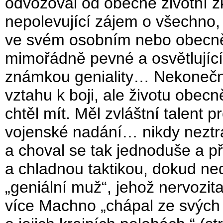
odvozoval od obecné životní z
nepolevující zájem o všechno, 
ve svém osobním nebo obecně
mimořádně pevné a osvětlující 
známkou geniality… Nekonečná
vztahu k boji, ale životu obecn
chtěl mít. Měl zvláštní talent
vojenské nadání… nikdy neztr
a choval se tak jednoduše a p
a chladnou taktikou, dokud ne
„geniální muž“, jehož nervozi
více Machno „chápal ze svých g