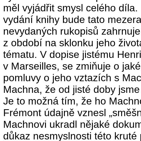
měl vyjádřit smysl celého díl
vydání knihy bude tato mezer
nevydaných rukopisů zahrnuje
z období na sklonku jeho živ
tématu. V dopise jistému Hen
v Marseilles, se zmiňuje o jaké
pomluvy o jeho vztazích s Ma
Machna, že od jisté doby jsme 
Je to možná tím, že ho Machno 
Frémont údajně vznesl „směšné 
Machnovi ukradl nějaké dokume
důkaz nesmyslnosti této kruté 