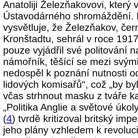
Anatoliji Železňakovovi, který 
Ústavodárného shromáždění. M
vysvětluje, že Železňakov, če
Kronštadtu, sehrál v roce 1917
pouze vyjádřil své politování 
námořník, těšící se mezi svými
nedospěl k poznání nutnosti o
lidových komisařů“, což „by by
včas strhnout masku z tváře k
„Politika Anglie a světové úko
(
4
) tvrdě kritizoval britský im
jeho plány vzhledem k revolu