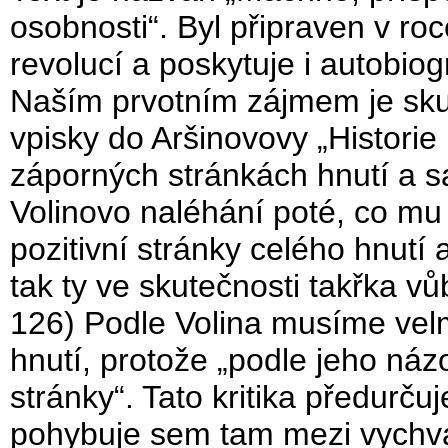
osobnosti“. Byl připraven v ro
revolucí a poskytuje i autobiog
Naším prvotním zájmem je skut
vpisky do Aršinovovy „Histori
záporných stránkách hnutí a 
Volinovo naléhání poté, co mu
pozitivní stránky celého hnutí 
tak ty ve skutečnosti takřka vů
126) Podle Volina musíme velmi
hnutí, protože „podle jeho názo
stránky“. Tato kritika předurčuj
pohybuje sem tam mezi vychval