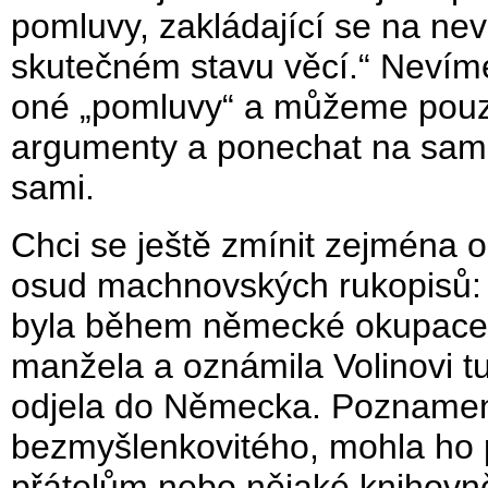
pomluvy, zakládající se na n
skutečném stavu věcí.“ Nevíme
oné „pomluvy“ a můžeme pouze
argumenty a ponechat na samot
sami.
Chci se ještě zmínit zejména o
osud machnovských rukopisů
byla během německé okupace d
manžela a oznámila Volinovi tu
odjela do Německa. Poznamene
bezmyšlenkovitého, mohla ho 
přátelům nebo nějaké knihovn