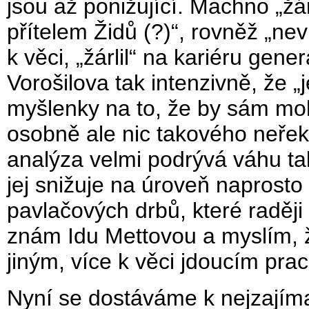
jsou až ponižující. Machno „žár
přítelem Židů (?)“, rovněž „nevr
k věci, „žárlil“ na kariéru g
Vorošilova tak intenzivně, že 
myšlenky na to, že by sám mo
osobně ale nic takového neřekl.
analýza velmi podrývá váhu ta
jej snižuje na úroveň naprost
pavlačových drbů, které raděj
znám Idu Mettovou a myslím, ž
jiným, více k věci jdoucím pra
Nyní se dostáváme k nejzajíma