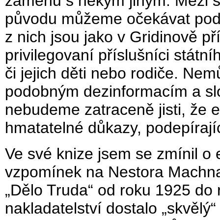
záměnu s někým jiným. Mezi s
původu můžeme očekávat podo
z nich jsou jako v Gridinově 
privilegovaní příslušníci státn
či jejich děti nebo rodiče. Ne
podobným dezinformacím a slo
nebudeme zatraceně jisti, že 
hmatatelné důkazy, podepírajíc
Ve své knize jsem se zmínil o
vzpomínek na Nestora Machna 
„Dělo Truda“ od roku 1925 do
nakladatelství dostalo „skvělý