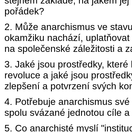
stejném základě, na jakém jej
pořádek?
2. Může anarchismus ve stavu
okamžiku nachází, uplatňovat j
na společenské záležitosti a z
3. Jaké jsou prostředky, kter
revoluce a jaké jsou prostřed
zlepšení a potvrzení svých ko
4. Potřebuje anarchismus své
spolu svázané jednotou cíle a
5. Co anarchisté myslí "instit