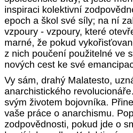
inspiraci kolektivní zodpovědno
epoch a škol své síly; na ní zalo
vzpoury - vzpoury, které otevř
marné, že pokud vykořisťovaní
z nich poučení použitelné ve s
nových cest ke své emancipac
Vy sám, drahý Malatesto, uzn
anarchistického revolucionáře.
svým životem bojovníka. Přin
vaše práce o anarchismu. Popír
zodpovědnosti, pokud jde o sm