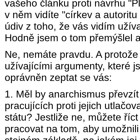
vašeho článku proti návrhu "Pl
v něm vidíte "církev a autoritu
údiv z toho, že vás vidím užív
Hodně jsem o tom přemýšlel a
Ne, nemáte pravdu. A protože
užívajícími argumenty, které js
oprávněn zeptat se vás:
1. Měl by anarchismus převzí
pracujících proti jejich utlačo
státu? Jestliže ne, můžete říc
pracovat na tom, aby umožnili