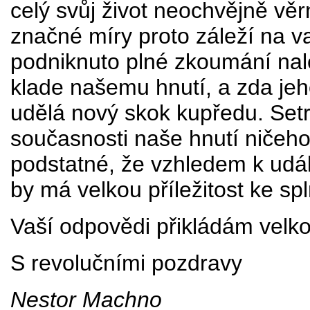
celý svůj život neochvějně věr
značné míry proto záleží na v
podniknuto plné zkoumání nal
klade našemu hnutí, a zda jeh
udělá nový skok kupředu. Setr
současnosti naše hnutí ničeh
podstatné, že vzhledem k udál
by má velkou příležitost ke sp
Vaší odpovědi přikládám velk
S revolučními pozdravy
Nestor Machno