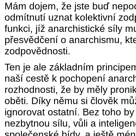
Mám dojem, že jste buď nepoc
odmítnutí uznat kolektivní zod
funkci, jíž anarchistické síly 
přesvědčení o anarchismu, kte
zodpovědnosti.
Ten je ale základním principe
naší cestě k pochopení anarch
rozhodnosti, že by měly pron
oběti. Díky němu si člověk mů
ignorovat ostatní. Bez toho b
nezbytnou sílu, vůli a intelige
společenské bídy, a ještě méně