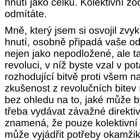
hnutí jako celku. Kolektivní zo
odmítáte.
Mně, který jsem si osvojil zvy
hnutí, osobně připadá vaše od
nejen jako nepodložené, ale t
revoluci, v níž byste vzal v po
rozhodující bitvě proti všem
zkušenost z revolučních bitev
bez ohledu na to, jaké může bý
třeba vydávat závažné direktivy
znamená, že pouze kolektivní
může vyjádřit potřeby okamžik