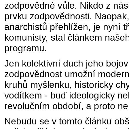
zodpovědné vůle. Nikdo z ná
prvku zodpovědnosti. Naopak, 
anarchistů přehlížen, je nyní 
komunisty, stal článkem našeh
programu.
Jen kolektivní duch jeho bojovn
zodpovědnost umožní moderním
kruhů myšlenku, historicky c
vodítkem - buď ideologicky neb
revolučním období, a proto n
Nebudu se v tomto článku obší