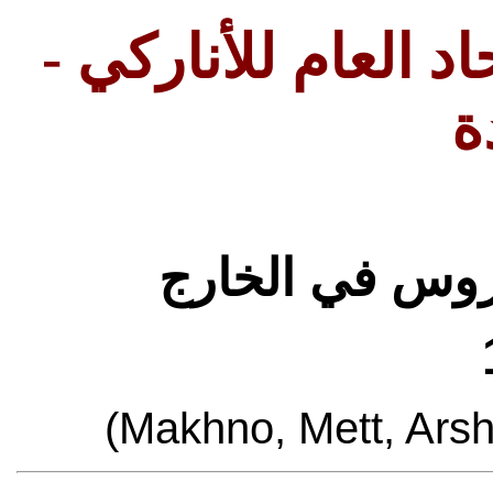
-
اد العام للأناركي
ة
لروس في الخارج
(Ma
k
hno, Mett, Ars