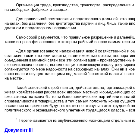
Организация труда, производства, транспорта, распределения 
на свободных фабриках и заводах.
Для правильной постановки и плодотворного дальнейшего на
началах, без давления, без диктаторства партий и лиц. Лишь такие
вп
должном и плодотворном направлении.
Само собой разумеется, что правильное разрешение и дальнейш
также вопроса финансового
, с которым рабочий вопрос
самым тесным 
«Для организованного налаживания новой хозяйственной и 
сельские комитеты или советы, всевозможные союзы,
кооператив
объединения взаимной связи все эти
организации - производственны
экономических
советов, выполняющих техническую задачу регулирова
организуются по мере надобности на свободных началах. Они ни в к
свою волю и осуществляющими под маской "советской власти" свою
на местах.
Такой советский строй явится, действительно, организацией
живая хозяйственная работа всех низовых местных и объединяющих
с
вмешательства каких бы то ни было политических партий или властей
справедливости и товарищества и тем
самым положить конец существ
населения со
временем будут естественно втянуты в этот трудовой а
политического и экономического угнетения трудящегося класса, - вс
1
Перепечатывается из опубликованного махновцами отдельным и
Документ III