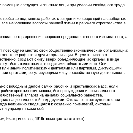
с помощью сведущих и опытных лиц и при
условии свободного труда
 устройство подлинных рабочих съездов и
конференций на свободных
ь все наболевшие
вопросы рабочей жизни и рабочего строительства в
равильного разрешения вопросов продовольственного и земельного, а
ют повсюду на местах свои общественно-
экономические организации:
тово-
телеграфные и другие организации. В целях широкого
тественно, создают снизу вверх объединяющие их органы, в виде
огут быть волостными, городскими, областными и пр. Они
ми или иными политическими деятелями или
партиями, диктующими
ными органами,
регулирующими живую хозяйственную деятельность
ельно свободным делом самих рабочих и
крестьянских масс, если
е рабоче-крестьянские
массы, без принуждения и произвольного
озяйственный аппарат на
началах социального равенства,
одних национальностей над другими. Отсталые и нетрудовые слои
сегда неизбежно сводящаяся к созданию привилегий, системы
ут и упразднят сами себя.
», Екатеринослав, 1919г. помещается отрывок).