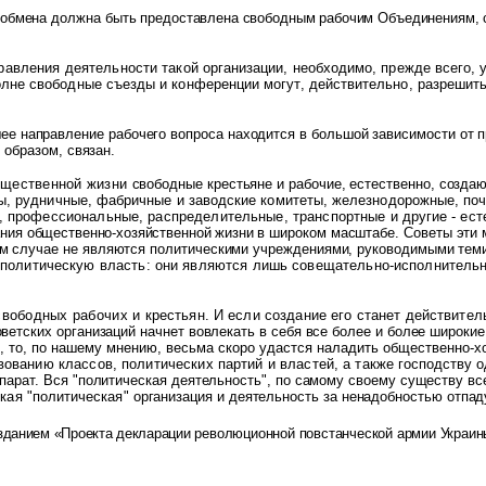
и обмена должна быть
предоставлена свободным рабочим Объединениям, 
правления деятельности
такой организации, необходимо, прежде всего,
олне свободные съезды и конференции могут, действительно, разрешит
ее направление рабочего вопроса находится в большой зависимости от п
образом, связан.
общественной жизни
свободные крестьяне и рабочие, естественно, созда
ы, рудничные, фабричные и заводские комитеты, железнодорожные, поч
е, профессиональные, распределительные, транспортные и
другие - ес
ния общественно-хозяйственной жизни в
широком масштабе. Советы эти м
оем случае не являются политическими учреждениями, руководимыми те
политическую власть: они являются лишь совещательно-исполнитель
 свободных рабочих и
крестьян. И если создание его станет действит
оветских организаций начнет вовлекать в себя все более и более широки
, то, по нашему мнению, весьма скоро удастся наладить общественно-
х
ованию классов, политических партий и властей, а также
господству 
ппарат. Вся "политическая деятельность", по самому своему существу в
якая "политическая"
организация и деятельность за ненадобностью отпад
зданием «Проекта декларации
революционной повстанческой армии Украины