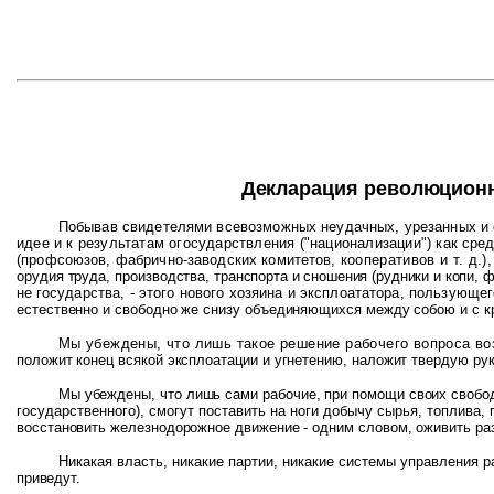
Декларация революционн
Побывав свидетелями всевозможных неудачных, урезанных и
идее и к результатам огосударствления ("национализации") как
сред
(профсоюзов, фабрично-заводских комитетов,
кооперативов и т. д.
орудия труда, производства,
транспорта и сношения (рудники и копи, 
не
государства, - этого нового хозяина и эксплоататора, пользующ
естественно и свободно же снизу объединяющихся между собою и с кр
Мы убеждены, что лишь такое решение рабочего вопроса во
положит конец всякой эксплоатации и угнетению, наложит твердую
ру
Мы убеждены, что лишь сами рабочие, при помощи своих свобо
государственного), смогут поставить на ноги добычу сырья, топлива, 
восстановить железнодорожное движение - одним словом, оживить
раз
Никакая власть, никакие партии, никакие системы управления р
приведут.