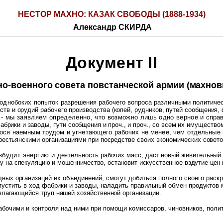
НЕСТОР МАХНО: КАЗАК СВОБОДЫ (1888-1934)
Александр СКИРДА
Документ
II
о-военного совета повстанческой армии (махнов
 однобоких попыток
разрешения рабочего вопроса различными политиче
ств и орудий рабочего производства (копей, рудников, путей сообщения,
), - мы заявляем определенно, что возможно лишь одно верное и
справ
фабрики и заводы, пути сообщения и проч
., и проч., со
всем их имуществом
егося наемным трудом и угнетающего рабочих не менее, чем отдельные
естьянскими организациями при посредстве своих экономических совето
збудит энергию и
деятельность рабочих масс, даст новый живительный
ку на спекуляцию и мошенничество, остановит искусственное вздутие цен
дных организаций их
объединений, смогут добиться полного своего раскре
пустить в
ход фабрики и заводы, наладить правильный обмен продуктов 
лагающийся труп нашей хозяйственной организации.
абочими и контроля над ними при помощи комиссаров, чиновников, полит