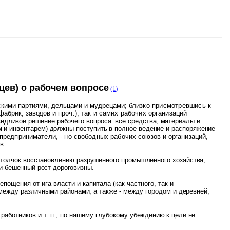
цев) о рабочем вопросе
(1)
скими партиями, дельцами и мудрецами;
близко присмотревшись к
 фабрик, заводов и
проч.), так и самих рабочих организаций
едливое решение рабочего вопроса: все средства, материалы и
 и инвентарем) должны поступить в полное ведение и распоряжение
 предприниматели, - но свободных рабочих
союзов и организаций,
в.
 толчок восстановлению разрушенного промышленного хозяйства,
 и бешенный рост дороговизны.
пощения от ига власти и капитала (как частного, так и
между различными районами, а также - между городом и деревней,
работников и т. п., по нашему глубокому
убеждению к цели не