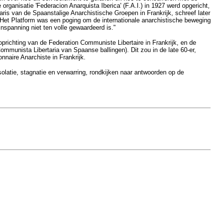
ganisatie 'Federacion Anarquista Iberica' (F.A.I.) in 1927 werd opgericht,
ris van de Spaanstalige Anarchistische Groepen in Frankrijk, schreef later
 Het Platform was een poging om de internationale anarchistische beweging
inspanning niet ten volle gewaardeerd is."
prichting van de Federation Communiste Libertaire in Frankrijk, en de
 Communista Libertaria van Spaanse ballingen). Dit zou in de late 60-er,
nnaire Anarchiste in Frankrijk.
isolatie, stagnatie en verwarring, rondkijken naar antwoorden op de