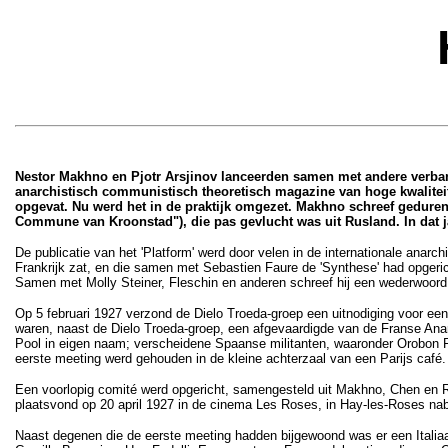
Nestor Makhno en Pjotr Arsjinov lanceerden samen met andere verbann
anarchistisch communistisch theoretisch magazine van hoge kwaliteit.
opgevat. Nu werd het in de praktijk omgezet. Makhno schreef gedurend
Commune van Kroonstad"), die pas gevlucht was uit Rusland. In dat j
De publicatie van het 'Platform' werd door velen in de internationale anar
Frankrijk zat, en die samen met Sebastien Faure de 'Synthese' had opger
Samen met Molly Steiner, Fleschin en anderen schreef hij een wederwoord w
Op 5 februari 1927 verzond de Dielo Troeda-groep een uitnodiging voor ee
waren, naast de Dielo Troeda-groep, een afgevaardigde van de Franse Anar
Pool in eigen naam; verscheidene Spaanse militanten, waaronder Orobon Fe
eerste meeting werd gehouden in de kleine achterzaal van een Parijs café.
Een voorlopig comité werd opgericht, samengesteld uit Makhno, Chen en Ra
plaatsvond op 20 april 1927 in de cinema Les Roses, in Hay-les-Roses nabi
Naast degenen die de eerste meeting hadden bijgewoond was er een Italiaanse