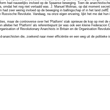
form had nauwelijks invloed op de Spaanse beweging. Toen de anarchistische or
a, omdat het nog niet vertaald was. J. Manuel Molinas, op dat moment secreta
 had zeer weinig invloed op de beweging in ballingschap of in het land zelfÉ
de Russische Revolutie. Vandaag, na onze eigen ervaring, lijkt het me dat hun 
ies, maar de controverse over het 'Platform' stak opnieuw de kop op met de o
ten allebei het 'Platform' als referentiepunt (er was ook een kleine Federacion
ganisation of Revolutionary Anarchists in Britain en de Organisation Revolutio
rijd-anarchisten die, zoekend naar meer efficiëntie en een weg uit de politieke 