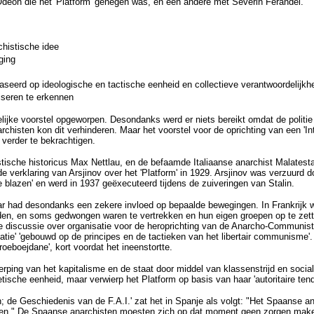
Odeon die het 'Platform' genegen was, en een andere met Severin Ferandel.
chistische idee
ging
seerd op ideologische en tactische eenheid en collectieve verantwoordelijkh
iseren te erkennen
ijke voorstel opgeworpen. Desondanks werd er niets bereikt omdat de politi
histen kon dit verhinderen. Maar het voorstel voor de oprichting van een 'I
erder te bekrachtigen.
istische historicus Max Nettlau, en de befaamde Italiaanse anarchist Malates
e verklaring van Arsjinov over het 'Platform' in 1929. Arsjinov was verzuurd d
 blazen' en werd in 1937 geëxecuteerd tijdens de zuiveringen van Stalin.
 maar had desondanks een zekere invloed op bepaalde bewegingen. In Frankrijk w
rden, en soms gedwongen waren te vertrekken en hun eigen groepen op te zetten
 de discussie over organisatie voor de heroprichting van de Anarcho-Communist
atie' 'gebouwd op de principes en de tactieken van het libertair communisme'.
oeboejdane', kort voordat het ineenstortte.
ping van het kapitalisme en de staat door middel van klassenstrijd en socia
ische eenheid, maar verwierp het Platform op basis van haar 'autoritaire ten
; de Geschiedenis van de F.A.I.' zat het in Spanje als volgt: "Het Spaanse
reiden." De Spaanse anarchisten moesten zich op dat moment geen zorgen make