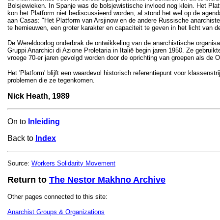
Bolsjewieken. In Spanje was de bolsjewistische invloed nog klein. Het Plat
kon het Platform niet bediscussieerd worden, al stond het wel op de agend
aan Casas: "Het Platform van Arsjinow en de andere Russische anarchisten
te hernieuwen, een groter karakter en capaciteit te geven in het licht van 
De Wereldoorlog onderbrak de ontwikkeling van de anarchistische organisat
Gruppi Anarchici di Azione Proletaria in Italië begin jaren 1950. Ze gebruik
vroege 70-er jaren gevolgd worden door de oprichting van groepen als de Or
Het 'Platform' blijft een waardevol historisch referentiepunt voor klassenst
problemen die ze tegenkomen.
Nick Heath, 1989
On to
Inleiding
Back to
Index
Source:
Workers Solidarity Movement
Return to
The Nestor Makhno Archive
Other pages connected to this site:
Anarchist Groups & Organizations