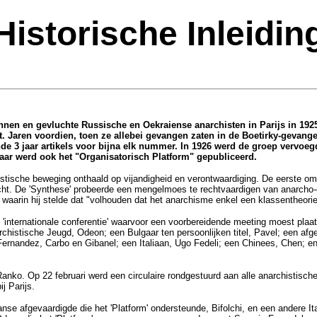
Historische Inleidin
en en gevluchte Russische en Oekraiense anarchisten in Parijs in 1925
 Jaren voordien, toen ze allebei gevangen zaten in de Boetirky-gevangen
e 3 jaar artikels voor bijna elk nummer. In 1926 werd de groep vervoegd
aar werd ook het "Organisatorisch Platform" gepubliceerd.
chistische beweging onthaald op vijandigheid en verontwaardiging. De eerste om
icht. De 'Synthese' probeerde een mengelmoes te rechtvaardigen van anarcho
aarin hij stelde dat "volhouden dat het anarchisme enkel een klassentheorie 
n 'internationale conferentie' waarvoor een voorbereidende meeting moest pl
chistische Jeugd, Odeon; een Bulgaar ten persoonlijken titel, Pavel; een af
rnandez, Carbo en Gibanel; een Italiaan, Ugo Fedeli; een Chinees, Chen; en 
nko. Op 22 februari werd een circulaire rondgestuurd aan alle anarchistisch
j Parijs.
 afgevaardigde die het 'Platform' ondersteunde, Bifolchi, en een andere Italia