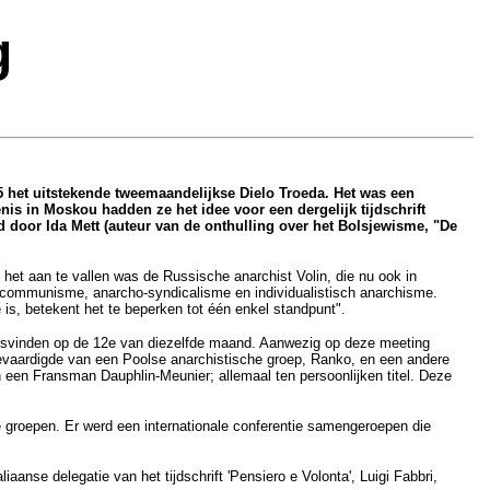
g
 het uitstekende tweemaandelijkse Dielo Troeda. Het was een
is in Moskou hadden ze het idee voor een dergelijk tijdschrift
 door Ida Mett (auteur van de onthulling over het Bolsjewisme, "De
 het aan te vallen was de Russische anarchist Volin, die nu ook in
-communisme, anarcho-syndicalisme en individualistisch anarchisme.
is, betekent het te beperken tot één enkel standpunt".
aatsvinden op de 12e van diezelfde maand. Aanwezig op deze meeting
gevaardigde van een Poolse anarchistische groep, Ranko, en een andere
een Fransman Dauphlin-Meunier; allemaal ten persoonlijken titel. Deze
e groepen. Er werd een internationale conferentie samengeroepen die
anse delegatie van het tijdschrift 'Pensiero e Volonta', Luigi Fabbri,