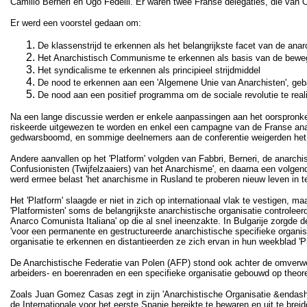
Camillo Berneri en Ugo Fedelli. Er waren twee Franse delegaties, die van 
Er werd een voorstel gedaan om:
De klassenstrijd te erkennen als het belangrijkste facet van de anar
Het Anarchistisch Communisme te erkennen als basis van de bewe
Het syndicalisme te erkennen als principieel strijdmiddel
De nood te erkennen aan een 'Algemene Unie van Anarchisten', geba
De nood aan een positief programma om de sociale revolutie te real
Na een lange discussie werden er enkele aanpassingen aan het oorspronkel
riskeerde uitgewezen te worden en enkel een campagne van de Franse anarc
gedwarsboomd, en sommige deelnemers aan de conferentie weigerden het v
Andere aanvallen op het 'Platform' volgden van Fabbri, Berneri, de anarch
Confusionisten (Twijfelzaaiers) van het Anarchisme', en daarna een volgend
werd ermee belast 'het anarchisme in Rusland te proberen nieuw leven in te
Het 'Platform' slaagde er niet in zich op internationaal vlak te vestigen,
'Platformisten' soms de belangrijkste anarchistische organisatie controlee
Anarco Comunista Italiana' op die al snel ineenzakte. In Bulgarije zorgde
'voor een permanente en gestructureerde anarchistische specifieke organis
organisatie te erkennen en distantieerden ze zich ervan in hun weekblad 'Pr
De Anarchistische Federatie van Polen (AFP) stond ook achter de omverwer
arbeiders- en boerenraden en een specifieke organisatie gebouwd op theoret
Zoals Juan Gomez Casas zegt in zijn 'Anarchistische Organisatie &endash
de Internationale voor het eerste Spanje bereikte te bewaren en uit te b