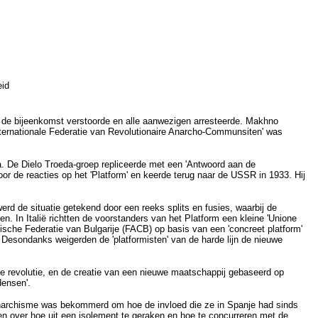
eid
e de bijeenkomst verstoorde en alle aanwezigen arresteerde. Makhno
nternationale Federatie van Revolutionaire Anarcho-Communsiten' was
ta. De Dielo Troeda-groep repliceerde met een 'Antwoord aan de
oor de reacties op het 'Platform' en keerde terug naar de USSR in 1933. Hij
erd de situatie getekend door een reeks splits en fusies, waarbij de
. In Italië richtten de voorstanders van het Platform een kleine 'Unione
ische Federatie van Bulgarije (FACB) op basis van een 'concreet platform'
 Desondanks weigerden de 'platformisten' van de harde lijn de nieuwe
le revolutie, en de creatie van een nieuwe maatschappij gebaseerd op
densen'.
 anarchisme was bekommerd om hoe de invloed die ze in Spanje had sinds
n over hoe uit een isolement te geraken en hoe te concurreren met de